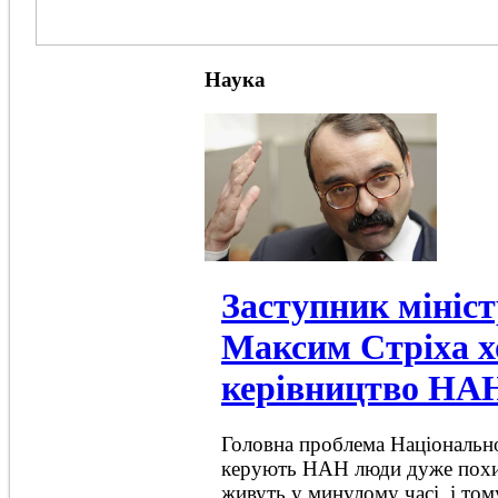
Наука
Заступник мініст
Максим Стріха х
керівництво НА
Головна проблема Національно
керують НАН люди дуже похил
живуть у минулому часі, і то