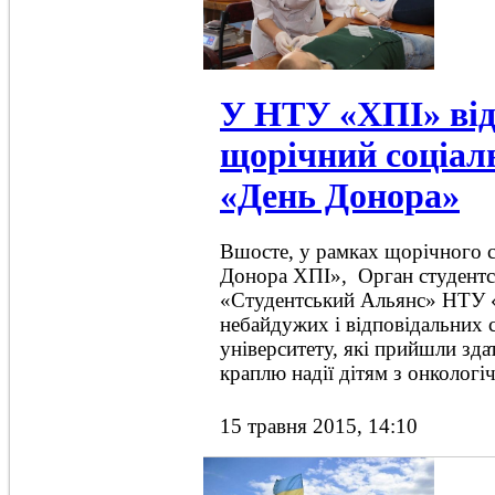
У НТУ «ХПІ» від
щорічний соціал
«День Донора»
Вшосте, у рамках щорічного 
Донора ХПІ», Орган студентс
«Студентський Альянс» НТУ «
небайдужих і відповідальних с
університету, які прийшли зда
краплю надії дітям з онколог
15 травня 2015, 14:10