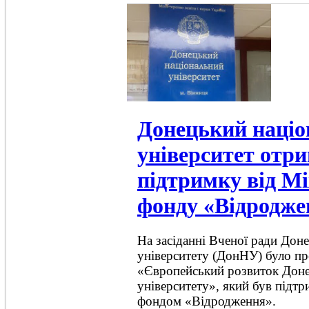
Донецький наці
університет отр
підтримку від М
фонду «Відродже
На засіданні Вченої ради Дон
університету (ДонНУ) було пр
«Європейський розвиток Доне
університету», який був під
фондом «Відродження».