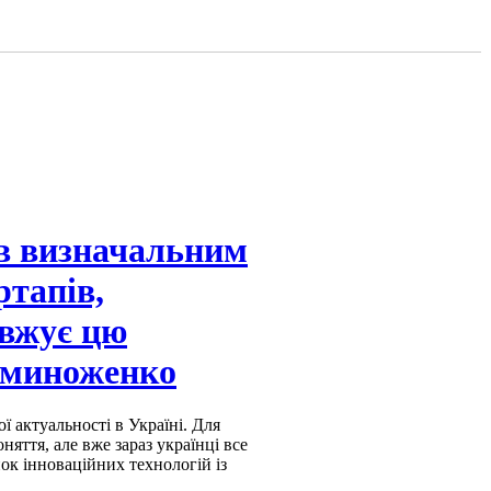
в визначальним
ртапів,
овжує цю
Семиноженко
ої актуальності в Україні. Для
яття, але вже зараз українці все
ок інноваційних технологій із