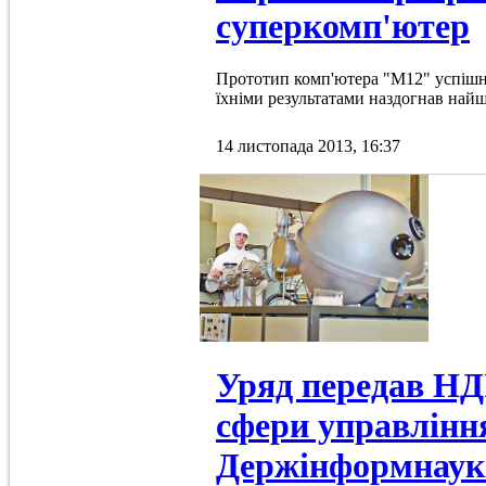
суперкомп'ютер
Прототип комп'ютера "М12" успішно
їхніми результатами наздогнав най
14 листопада 2013, 16:37
Уряд передав НД
сфери управлінн
Держінформнаук