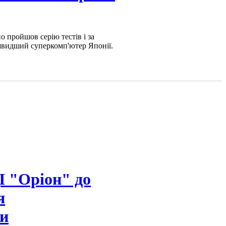
 пройшов серію тестів і за
швидший суперкомп'ютер Японії.
І "Оріон" до
я
и