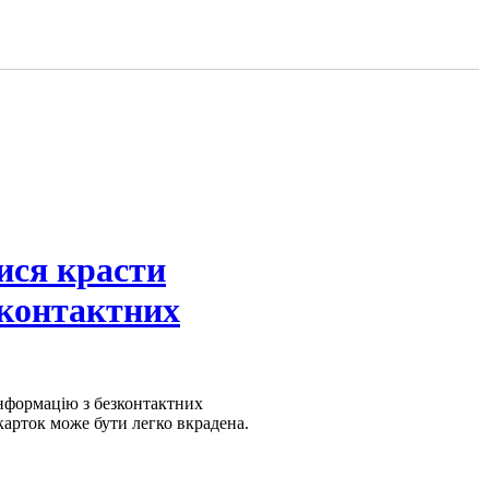
ися красти
зконтактних
інформацію з безконтактних
карток може бути легко вкрадена.