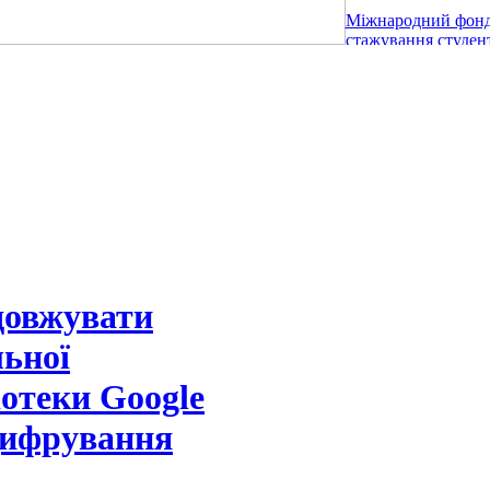
Міжнародний фонд
стажування студент
довжувати
льної
іотеки Google
цифрування