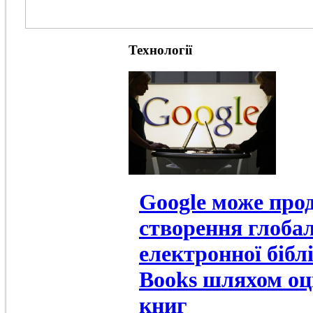
Технології
Google може про
створення глоба
електронної бібл
Books шляхом о
книг