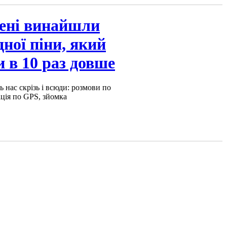
ені винайшли
дної піни, який
 в 10 раз довше
нас скрізь і всюди: розмови по
гація по GPS, зйомка