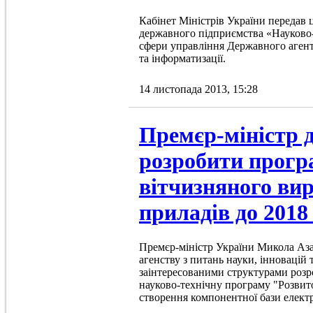
Кабінет Міністрів України передав
державного підприємства «Науково-
сфери управління Державного агентс
та інформатизації.
14 листопада 2013, 15:28
Премєр-міністр 
розробити прогр
вітчизняного ви
приладів до 2018
Премєр-міністр України Микола Аз
агенству з питань науки, інновацій т
заінтересованими структурами роз
науково-технічну програму "Розвито
створення компонентної бази елект