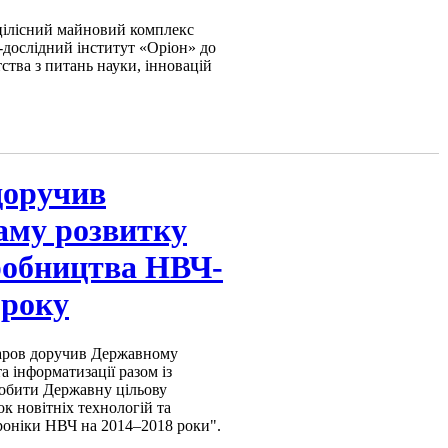
 цілісний майновий комплекс
дослідний інститут «Оріон» до
тва з питань науки, інновацій
доручив
аму розвитку
робництва НВЧ-
 року
аров доручив Державному
а інформатизації разом із
робити Державну цільову
к новітніх технологій та
роніки НВЧ на 2014–2018 роки".