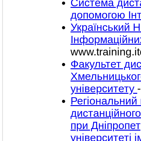
Система дист
допомогою Ін
Український 
Інформаційних
www.training.i
Факультет дис
Хмельницьког
університету
Регіональний
дистанційног
при Дніпропе
університеті і