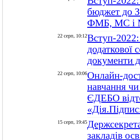
Вступ-2022:
бюджет до З
ФМБ, МС і
Вступ-2022:
22 серп, 10:12
додаткової 
документи д
Онлайн-дост
22 серп, 10:06
навчання чи
ЄДЕБО відт
«Дія.Підпис
Держсекрет
15 серп, 19:45
закладів осв