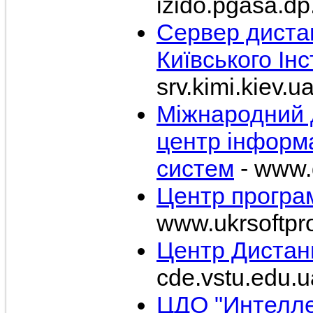
izido.pgasa.dp
Сервер диста
Київського Ін
srv.kimi.kiev.
Міжнародний 
центр інформа
систем
- www.d
Центр програм
www.ukrsoftpr
Центр Дистан
cde.vstu.edu.u
ЦДО "Интелле