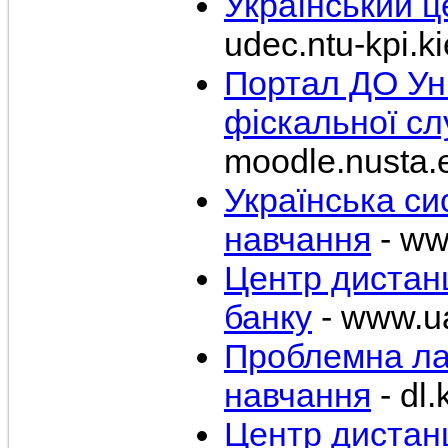
Український ц
udec.ntu-kpi.k
Портал ДО Ун
фіскальної сл
moodle.nusta.
Українська си
навчання
- ww
Центр дистанц
банку
- www.ua
Проблемна ла
навчання
- dl.
Центр дистан