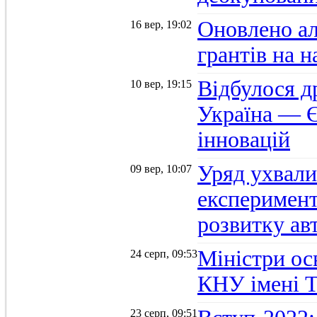
Оновлено а
16 вер, 19:02
грантів на 
Відбулося д
10 вер, 19:15
Україна — Є
інновацій
Уряд ухвали
09 вер, 10:07
експеримент
розвитку ав
Міністри осв
24 серп, 09:53
КНУ імені 
23 серп, 09:51