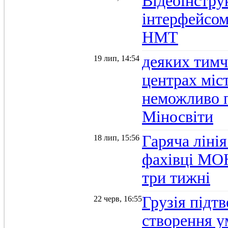
Відеоінстру
інтерфейсом
НМТ
деяких тимч
19 лип, 14:54
центрах міс
неможливо п
Міносвіти
Гаряча ліні
18 лип, 15:56
фахівці МОН
три тижні
Грузія підтв
22 черв, 16:55
створення 