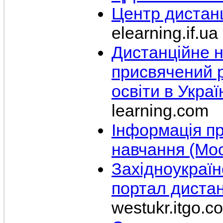
Центр дистан
elearning.if.ua
Дистанційне 
присвячений р
освіти в Украї
learning.com
Інформація п
навчання (Moo
Західноукраїн
портал дистан
westukr.itgo.c