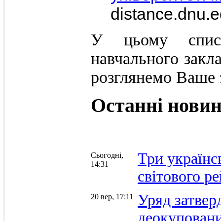
distance.dnu.
У цьому спис
навчального закл
розглянемо Ваше 
Останні
нови
Три українс
Сьогодні,
14:31
світового р
Уряд затвер
20 вер, 17:11
деокуповани