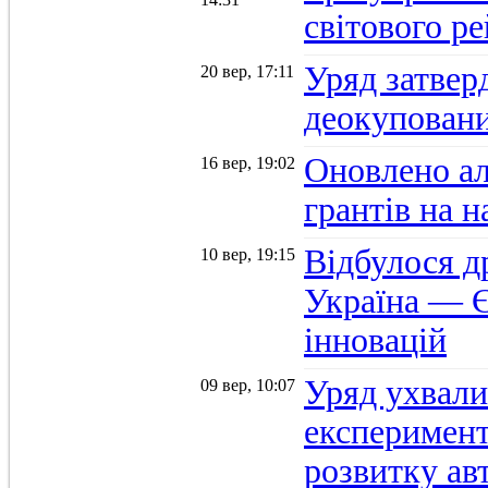
світового р
Уряд затвер
20 вер, 17:11
деокуповани
Оновлено а
16 вер, 19:02
грантів на 
Відбулося д
10 вер, 19:15
Україна — Є
інновацій
Уряд ухвали
09 вер, 10:07
експеримент
розвитку ав