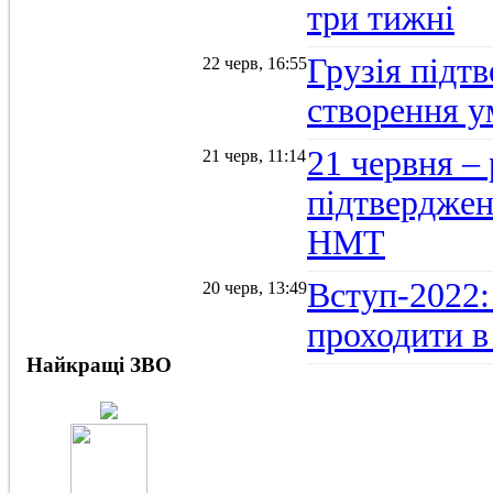
три тижні
Грузія підтв
22 черв, 16:55
створення 
21 червня –
21 черв, 11:14
підтвердженн
НМТ
Вступ-2022:
20 черв, 13:49
проходити в
Найкращі ЗВО