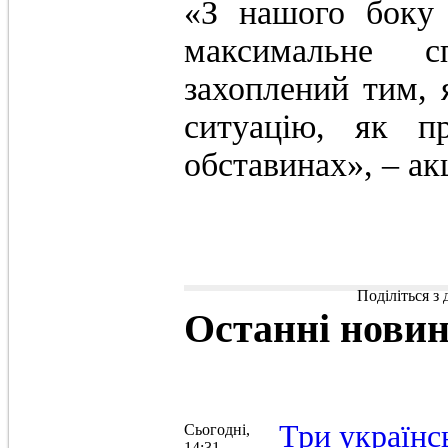
«З нашого боку 
максимальне с
захоплений тим, 
ситуацію, як п
обставинах», – ак
Поділіться з
Останні
нови
Три українс
Сьогодні,
14:31