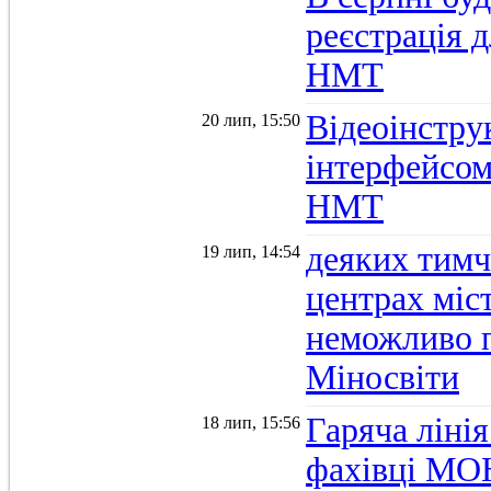
реєстрація д
НМТ
Відеоінстру
20 лип, 15:50
інтерфейсом
НМТ
деяких тимч
19 лип, 14:54
центрах міс
неможливо п
Міносвіти
Гаряча ліні
18 лип, 15:56
фахівці МОН