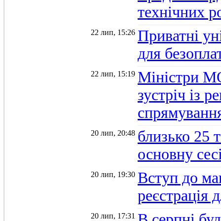
технічних р
Приватні ун
22 лип, 15:26
для безопла
Міністри М
22 лип, 15:19
зустріч із 
спрямуванн
близько 25 
20 лип, 20:48
основну се
Вступ до ма
20 лип, 19:30
реєстрація 
В серпні бу
20 лип, 17:31