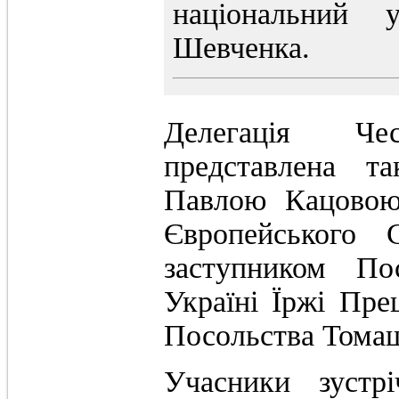
національний у
Шевченка.
Делегація Че
представлена т
Павлою Кацовою
Європейського 
заступником По
Україні Їржі Пре
Посольства Тома
Учасники зустр