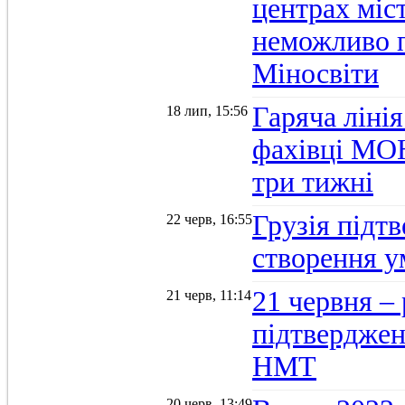
центрах міс
неможливо п
Міносвіти
Гаряча ліні
18 лип, 15:56
фахівці МОН
три тижні
Грузія підтв
22 черв, 16:55
створення 
21 червня –
21 черв, 11:14
підтвердженн
НМТ
20 черв, 13:49