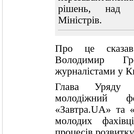
рішень, над 
Міністрів.
Про це сказав 
Володимир Гр
журналістами у Ки
Глава Уряду 
молодіжний ф
«Завтра.UA» та «В
молодих фахівц
процесів розвитк