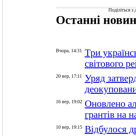
Поділіться з
Останні
нови
Три українс
Вчора, 14:31
світового р
Уряд затвер
20 вер, 17:11
деокуповани
Оновлено а
16 вер, 19:02
грантів на 
Відбулося д
10 вер, 19:15