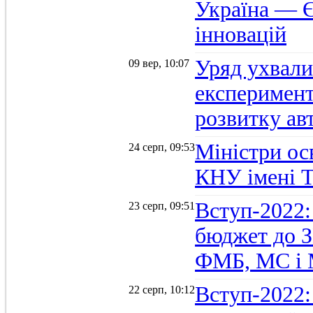
Україна — Є
інновацій
Уряд ухвали
09 вер, 10:07
експеримент
розвитку ав
Міністри осв
24 серп, 09:53
КНУ імені 
Вступ-2022:
23 серп, 09:51
бюджет до З
ФМБ, МС і
Вступ-2022:
22 серп, 10:12