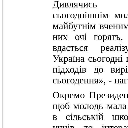
Дивля
сьогоднішнім мо
майбутнім вченим
них очі горять
вдасться реалі
Україна сьогодні
підходів до вир
сьогодення», - на
Окремо Президент
щоб молодь мала 
в сільській шк
учнів до інтер