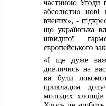
частиною Угоди п
абсолютно нові 
вчених», - підкре
що українська в
швидшої гармо
європейського зак
«І ще дуже важ
дивлячись на ва
ви були локомо
прикладом долу
молодих хлопців 
Хтось це зробить 