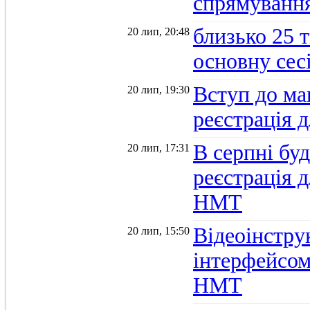
спрямуванн
близько 25 
20 лип, 20:48
основну се
Вступ до ма
20 лип, 19:30
реєстрація 
В серпні бу
20 лип, 17:31
реєстрація д
НМТ
Відеоінстру
20 лип, 15:50
інтерфейсом
НМТ