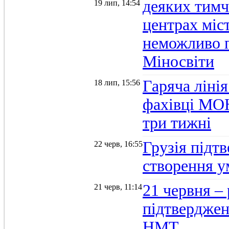
деяких тимч
19 лип, 14:54
центрах міс
неможливо п
Міносвіти
Гаряча ліні
18 лип, 15:56
фахівці МОН
три тижні
Грузія підтв
22 черв, 16:55
створення 
21 червня –
21 черв, 11:14
підтвердженн
НМТ