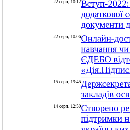
Вступ-2022:
22 серп, 10:12
додаткової 
документи д
Онлайн-дост
22 серп, 10:06
навчання чи
ЄДЕБО відт
«Дія.Підпис
Держсекрет
15 серп, 19:45
закладів осв
Створено ре
14 серп, 12:50
підтримки н
українських