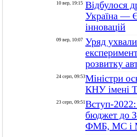
Відбулося д
10 вер, 19:15
Україна — Є
інновацій
Уряд ухвали
09 вер, 10:07
експеримент
розвитку ав
Міністри осв
24 серп, 09:53
КНУ імені 
Вступ-2022:
23 серп, 09:51
бюджет до З
ФМБ, МС і