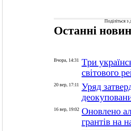
Поділіться з
Останні
нови
Три українс
Вчора, 14:31
світового р
Уряд затвер
20 вер, 17:11
деокуповани
Оновлено а
16 вер, 19:02
грантів на 