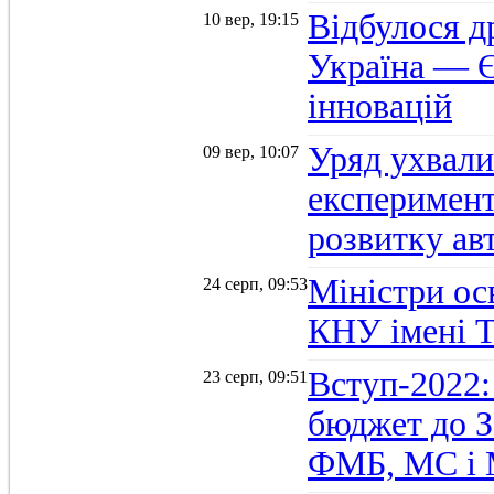
Відбулося д
10 вер, 19:15
Україна — Є
інновацій
Уряд ухвали
09 вер, 10:07
експеримент
розвитку ав
Міністри осв
24 серп, 09:53
КНУ імені 
Вступ-2022:
23 серп, 09:51
бюджет до З
ФМБ, МС і