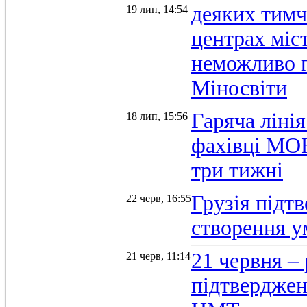
деяких тимч
19 лип, 14:54
центрах міс
неможливо п
Міносвіти
Гаряча ліні
18 лип, 15:56
фахівці МОН
три тижні
Грузія підтв
22 черв, 16:55
створення 
21 червня –
21 черв, 11:14
підтвердженн