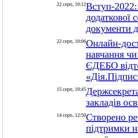
Вступ-2022:
22 серп, 10:12
додаткової 
документи д
Онлайн-дост
22 серп, 10:06
навчання чи
ЄДЕБО відт
«Дія.Підпис
Держсекрет
15 серп, 19:45
закладів осв
Створено ре
14 серп, 12:50
підтримки н