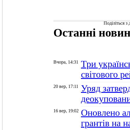
Поділіться з
Останні
нови
Три українс
Вчора, 14:31
світового р
Уряд затвер
20 вер, 17:11
деокуповани
Оновлено а
16 вер, 19:02
грантів на 