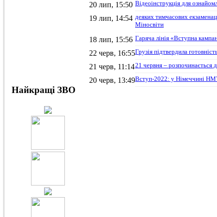
Відеоінструкція для ознайом
20 лип, 15:50
деяких тимчасових екзаменац
19 лип, 14:54
Міносвіти
Гаряча лінія «Вступна кампан
18 лип, 15:56
Грузія підтвердила готовніс
22 черв, 16:55
21 червня – розпочинається д
21 черв, 11:14
Вступ-2022: у Німеччині НМТ
20 черв, 13:49
Найкращі ЗВО