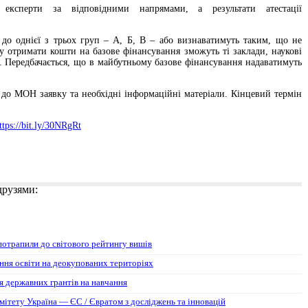
 експерти за відповідними напрямами, а результати атестації
до однієї з трьох груп – А, Б, В – або визнаватимуть таким, що не
у отримати кошти на базове фінансування зможуть ті заклади, наукові
. Передбачається, що в майбутньому базове фінансування надаватимуть
 до МОН заявку та необхідні інформаційні матеріали. Кінцевий термін
ttps://bit.ly/30NRgRt
 друзями:
потрапили до світового рейтингу вишів
ння освіти на деокупованих територіях
 державних грантів на навчання
мітету Україна — ЄС / Євратом з досліджень та інновацій