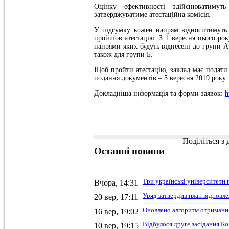
Оцінку ефективності здійснюватимуть
затверджуватиме атестаційна комісія.
У підсумку кожен напрям відноситимуть 
пройшов атестацію. З 1 вересня цього рок
напрями яких будуть віднесені до групи А
також для групи Б.
Щоб пройти атестацію, заклад має подати
подання документів – 5 вересня 2019 року.
Докладніша інформація та форми заявок:
h
Поділіться з
Останні
новини
Три українські університети 
Вчора, 14:31
Уряд затвердив план відновле
20 вер, 17:11
Оновлено алгоритм отримання
16 вер, 19:02
Відбулося друге засідання Ко
10 вер, 19:15