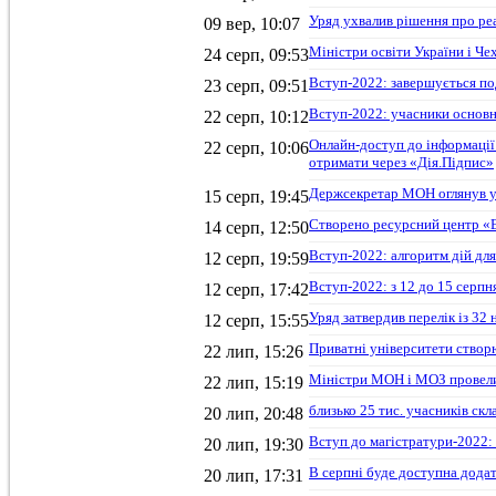
Уряд ухвалив рішення про ре
09 вер, 10:07
Міністри освіти України і Че
24 серп, 09:53
Вступ-2022: завершується по
23 серп, 09:51
Вступ-2022: учасники основн
22 серп, 10:12
Онлайн-доступ до інформації
22 серп, 10:06
отримати через «Дія.Підпис»
Держсекретар МОН оглянув ук
15 серп, 19:45
Створено ресурсний центр «E
14 серп, 12:50
Вступ-2022: алгоритм дій для
12 серп, 19:59
Вступ-2022: з 12 до 15 серп
12 серп, 17:42
Уряд затвердив перелік із 32
12 серп, 15:55
Приватні університети створ
22 лип, 15:26
Міністри МОН і МОЗ провели
22 лип, 15:19
близько 25 тис. учасників с
20 лип, 20:48
Вступ до магістратури-2022:
20 лип, 19:30
В серпні буде доступна додат
20 лип, 17:31