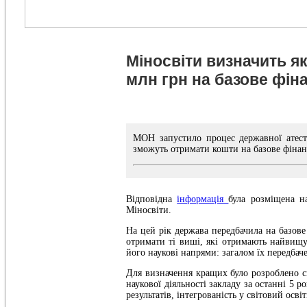
Міносвіти визначить я
млн грн на базове фін
МОН запустило процес державної атеста
зможуть отримати кошти на базове фінан
Відповідна
інформація
була розміщена н
Міносвіти.
На цей рік держава передбачила на базов
отримати ті виші, які отримають найвищу
його наукові напрями: загалом їх передбаче
Для визначення кращих було розроблено с
наукової діяльності закладу за останні 5 
результатів, інтегрованість у світовий осв