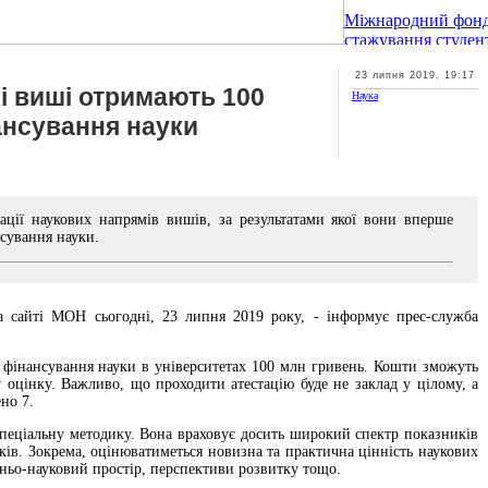
Міжнародний фонд
стажування студент
23 липня 2019, 19:17
кі виші отримають 100
Наука
ансування науки
ції наукових напрямів вишів, за результатами якої вони вперше
сування науки.
а сайті МОН сьогодні, 23 липня 2019 року, - інформує прес-служба
е фінансування науки в університетах 100 млн гривень. Кошти зможуть
 оцінку. Важливо, що проходити атестацію буде не заклад у цілому, а
но 7.
пеціальну методику. Вона враховує досить широкий спектр показників
років. Зокрема, оцінюватиметься новизна та практична цінність наукових
ітньо-науковий простір, перспективи розвитку тощо.