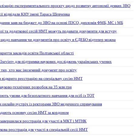
алізацію експериментального проєкту щодо розвитку автономії деяких ЗВО
хії відвідали КНУ імені Тараса Шевченка
дання заяв на бюджет до ЗВО на основі ПЗСО, дипломів ФМБ, МС і МБ
ої та додаткової сесій НМТ можуть подавати документи для вступу
 щодо навчання чи документів про освіту в ЄДЕБО відтепер можна
риття закладів освіти Полтавської області
lsevier» для підтримки наукових досліджень українських учених
 тих, хто має іноземний документ про освіту
ня відкрито реєстрацію на спеціальну сесію НМТ
 науково-технічних розробок на 35 млн грн
юють умови для безоплатного навчання для осіб із ТОТ
 онлайн-зустріч із ректорами ЗВО медичного спрямування
кладають основну сесію НМТ за кордоном
 завершилася реєстрація для участі в МКТ і МТНК
кова реєстрація для участі в спеціальній сесії НМТ