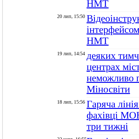
НМТ
Відеоінстру
20 лип, 15:50
інтерфейсом
НМТ
деяких тимч
19 лип, 14:54
центрах міс
неможливо п
Міносвіти
Гаряча ліні
18 лип, 15:56
фахівці МОН
три тижні