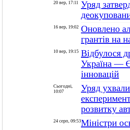
Уряд затвер
20 вер, 17:11
деокуповани
Оновлено а
16 вер, 19:02
грантів на 
Відбулося д
10 вер, 19:15
Україна — Є
інновацій
Уряд ухвали
Сьогодні,
10:07
експеримент
розвитку ав
Міністри осв
24 серп, 09:53