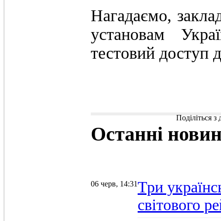
Нагадаємо, закла
установам Укра
тестовий доступ 
Поділіться з
Останні
нови
Три українс
06 черв, 14:31
світового р