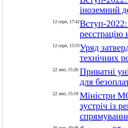
іноземний д
Вступ-2022: 
12 серп, 17:42
реєстрацію 
Уряд затверд
12 серп, 15:55
технічних р
Приватні ун
22 лип, 15:26
для безопла
Міністри М
22 лип, 15:19
зустріч із 
спрямуванн
20 лип, 20:48