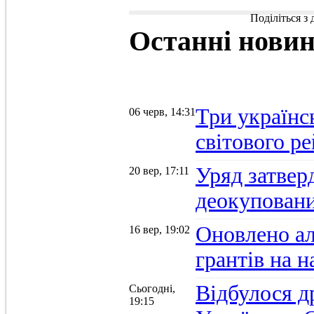
Поділіться з
Останні
нови
Три українс
06 черв, 14:31
світового р
Уряд затвер
20 вер, 17:11
деокуповани
Оновлено а
16 вер, 19:02
грантів на 
Відбулося д
Сьогодні,
19:15