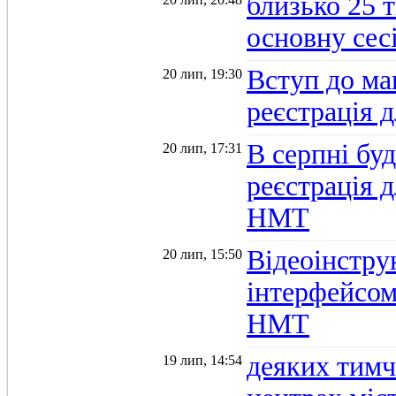
близько 25 
основну се
Вступ до ма
20 лип, 19:30
реєстрація 
В серпні бу
20 лип, 17:31
реєстрація д
НМТ
Відеоінстру
20 лип, 15:50
інтерфейсом
НМТ
деяких тимч
19 лип, 14:54