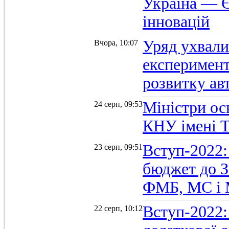
Україна — Є
інновацій
Уряд ухвали
Вчора, 10:07
експеримент
розвитку ав
Міністри осв
24 серп, 09:53
КНУ імені 
Вступ-2022:
23 серп, 09:51
бюджет до З
ФМБ, МС і
Вступ-2022:
22 серп, 10:12