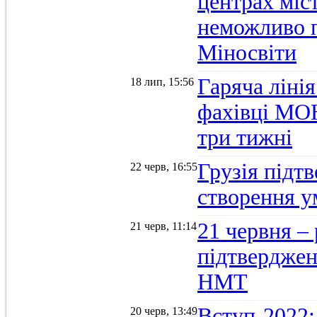
центрах міс
неможливо п
Міносвіти
Гаряча ліні
18 лип, 15:56
фахівці МОН
три тижні
Грузія підтв
22 черв, 16:55
створення 
21 червня –
21 черв, 11:14
підтвердженн
НМТ
Вступ-2022:
20 черв, 13:49