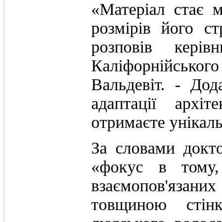
«Матеріал стає 
розмірів його с
розповів кері
Каліфорнійсько
Вальдевіт. - До
адаптації архі
отримаєте унікал
За словами докт
«фокус в тому,
взаємопов'язан
товщиною сті