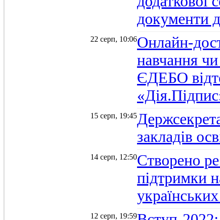
додаткової 
документи д
Онлайн-дост
22 серп, 10:06
навчання чи
ЄДЕБО відт
«Дія.Підпис
Держсекрет
15 серп, 19:45
закладів осв
Створено ре
14 серп, 12:50
підтримки н
українських
Вступ-2022: 
12 серп, 19:59