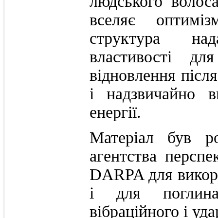
людського волос
вселяє оптиміз
структура над
властивості дл
відновлення післ
і надзвичайно в
енергії.
Матеріал був р
агентства персп
DARPA для викори
і для поглинан
вібраційного і удар