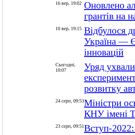
Оновлено а
16 вер, 19:02
грантів на 
Відбулося д
10 вер, 19:15
Україна — Є
інновацій
Уряд ухвали
Сьогодні,
10:07
експеримент
розвитку ав
Міністри осв
24 серп, 09:53
КНУ імені 
Вступ-2022:
23 серп, 09:51