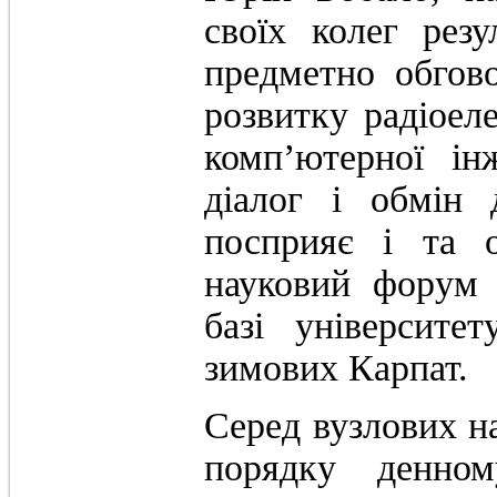
своїх колег резу
предметно обгово
розвитку радіоеле
комп’ютерної ін
діалог і обмін
посприяє і та 
науковий форум 
базі університе
зимових Карпат.
Серед вузлових на
порядку денном