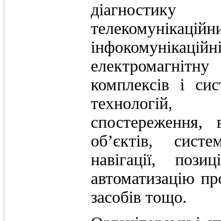
діагностику
телекомунікаці
інфокомунікац
електромагнітн
комплексів і си
технологій, 
спостереження, 
об’єктів, систе
навігації, пози
автоматизацію пр
засобів тощо.