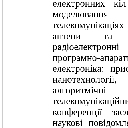
електронних кіл
моделювання
телекомунікація
антени та мі
радіоелектрон
програмно-апа
електроніка: при
нанотехнології,
алгоритмічн
телекомунікац
конференції за
наукові повідомл