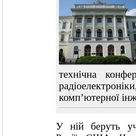
технічна конфе
радіоелектрон
комп’ютерної інж
У ній беруть уч