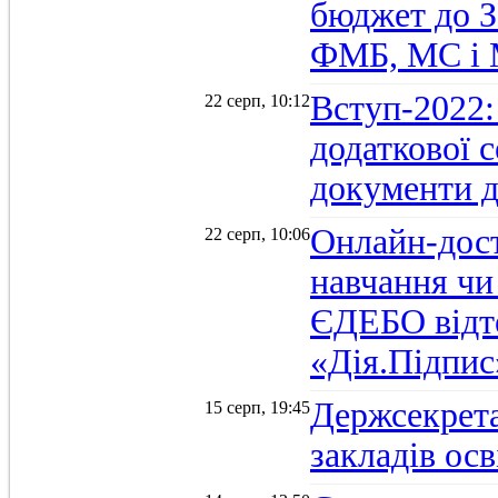
бюджет до З
ФМБ, МС і
Вступ-2022:
22 серп, 10:12
додаткової 
документи д
Онлайн-дост
22 серп, 10:06
навчання чи
ЄДЕБО відт
«Дія.Підпис
Держсекрет
15 серп, 19:45
закладів осв