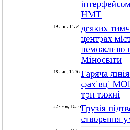
інтерфейсом
НМТ
деяких тимч
19 лип, 14:54
центрах міс
неможливо п
Міносвіти
Гаряча ліні
18 лип, 15:56
фахівці МОН
три тижні
Грузія підтв
22 черв, 16:55
створення 