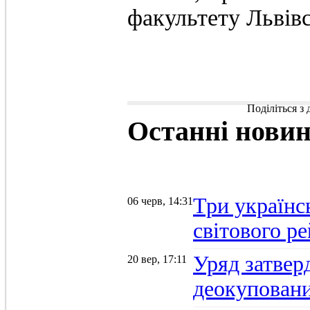
факультету Львівс
Поділіться з
Останні
нови
Три українс
06 черв, 14:31
світового р
Уряд затвер
20 вер, 17:11
деокуповани