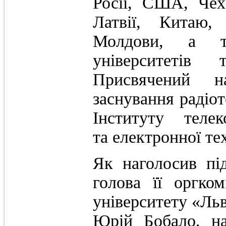
Росії, США, Чехі
Латвії, Китаю,
Молдови, а т
університетів 
Присвячений н
заснування радіо
Інституту телеко
та електронної те
Як наголосив під
голова її оргко
університету «Льв
Юрій Бобало, на