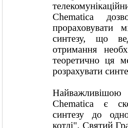
телекомунікаці
Chematica доз
прораховувати м
синтезу, що в
отримання необх
теоретично ця м
розрахувати синте
Найважливішо
Chematica є ск
синтезу до одно
котлі". Святий Гра