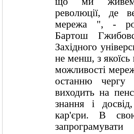
що ми живемо
революції, де в
мережа ", - ро
Бартош Гжибовс
Західного універс
не менш, з якоїсь
можливості мереж
останню чергу 
виходить на пенс
знання і досвід
кар'єри. В сво
запрограмувати