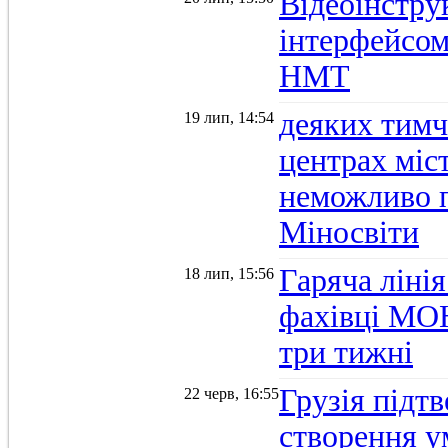
Відеоінстру
інтерфейсом
НМТ
деяких тимч
19 лип, 14:54
центрах міс
неможливо п
Міносвіти
Гаряча ліні
18 лип, 15:56
фахівці МОН
три тижні
Грузія підтв
22 черв, 16:55
створення 