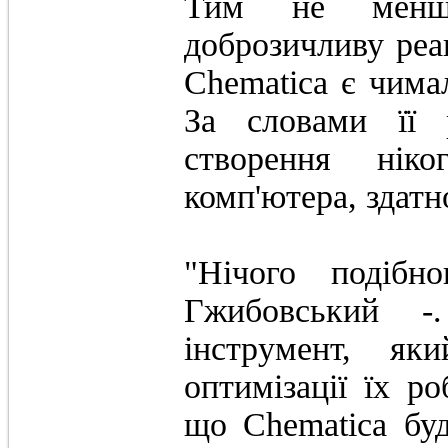
Тим не менш
доброзичливу реа
Chematica є чимал
За словами її 
створення нік
комп'ютера, здатн
"Нічого подібн
Гжибовський 
інструмент, як
оптимізації їх р
що Chematica бу