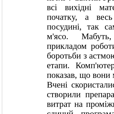
всі вихідні мат
початку, а вес
посудині, так с
м'ясо. Мабуть
прикладом робот
боротьби з астмою
етапи. Комп'юте
показав, що вони 
Вчені скористал
створили препара
витрат на проміж
єдиний - програм