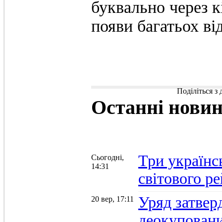
буквально через к
появи багатьох від
Поділіться з
Останні
нови
Три українс
Сьогодні,
14:31
світового р
Уряд затвер
20 вер, 17:11
деокуповани