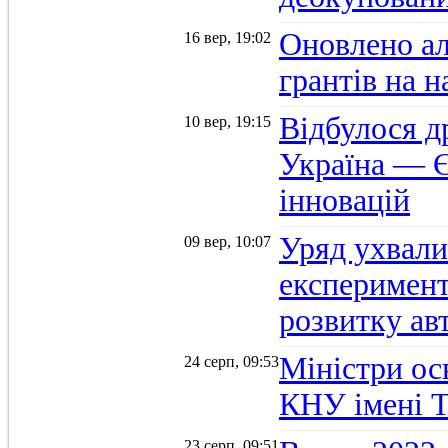
Оновлено а
16 вер, 19:02
грантів на 
Відбулося д
10 вер, 19:15
Україна — Є
інновацій
Уряд ухвали
09 вер, 10:07
експеримент
розвитку ав
Міністри осв
24 серп, 09:53
КНУ імені 
23 серп, 09:51