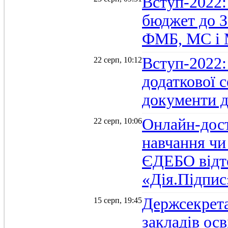
Вступ-2022:
бюджет до З
ФМБ, МС і
Вступ-2022:
22 серп, 10:12
додаткової 
документи д
Онлайн-дост
22 серп, 10:06
навчання чи
ЄДЕБО відт
«Дія.Підпис
Держсекрет
15 серп, 19:45
закладів осв