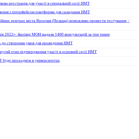
кова реєстрація для участі в спеціальній сесії НМТ
лення з інтерфейсом платформи для складання НМТ
ійних центрах міста Вроцлав (Польща) неможливо провести тестування, -
ія 2022»: фахівці МОН надали 1400 консультацій за три тижні
ть до створення умов для проведення НМТ
ругий етап підтвердження участі в основній сесії НМТ
 буде проходити в університетах