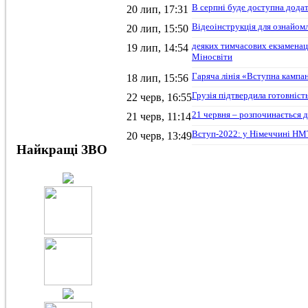
В серпні буде доступна додат
20 лип, 17:31
Відеоінструкція для ознайом
20 лип, 15:50
деяких тимчасових екзаменац
19 лип, 14:54
Міносвіти
Гаряча лінія «Вступна кампан
18 лип, 15:56
Грузія підтвердила готовніс
22 черв, 16:55
21 червня – розпочинається д
21 черв, 11:14
Вступ-2022: у Німеччині НМТ
20 черв, 13:49
Найкращі ЗВО