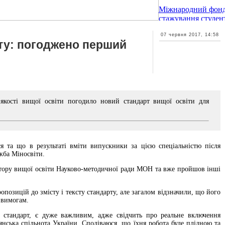
Міжнародний фонд
стажування студент
07 червня 2017, 14:58
ту: погоджено перший
 якості вищої освіти погодило новий стандарт вищої освіти для
 та що в результаті вміти випускники за цією спеціальністю після
ужба Міносвіти.
ктору вищої освіти Науково-методичної ради МОН та вже пройшов інші
опозицій до змісту і тексту стандарту, але загалом відзначили, що його
 вимогам.
тандарт, є дуже важливим, адже свідчить про реальне включення
тянська спільнота України. Сподіваюся, що їхня робота буде плідною та