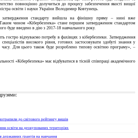
нтство повноцінно долучиться до процесу забезпечення якості вищої
ністра освіти і науки України Володимир Ковтунець.
з затвердження стандарту вийшла на фінішну пряму – нині вже
. Таким чином «Кібербезпека» стане першим затвердженим стандартом
ого буде введено в дію з 2017-18 навчального року.
сить гостро відчуваємо потребу в фахівцях з кібербезпеки. Затвердження
спеціалістів високого рівня, готових застосовувати здобуті знання у
 часу. Для цього також буде розроблено типову освітню програму», –
альності «Кібербезпека» має відбуватися в тісній співпраці академічного
 друзями:
потрапили до світового рейтингу вишів
ння освіти на деокупованих територіях
 державних грантів на навчання