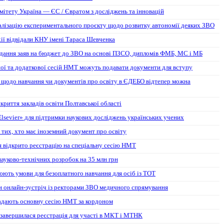
мітету Україна — ЄС / Євратом з досліджень та інновацій
алізацію експериментального проєкту щодо розвитку автономії деяких ЗВО
хії відвідали КНУ імені Тараса Шевченка
дання заяв на бюджет до ЗВО на основі ПЗСО, дипломів ФМБ, МС і МБ
ої та додаткової сесій НМТ можуть подавати документи для вступу
 щодо навчання чи документів про освіту в ЄДЕБО відтепер можна
риття закладів освіти Полтавської області
lsevier» для підтримки наукових досліджень українських учених
 тих, хто має іноземний документ про освіту
ня відкрито реєстрацію на спеціальну сесію НМТ
 науково-технічних розробок на 35 млн грн
юють умови для безоплатного навчання для осіб із ТОТ
 онлайн-зустріч із ректорами ЗВО медичного спрямування
кладають основну сесію НМТ за кордоном
 завершилася реєстрація для участі в МКТ і МТНК