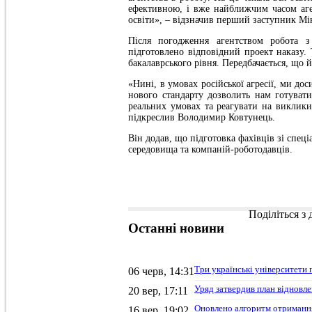
ефективною, і вже найближчим часом аге
освіти», – відзначив перший заступник Мі
Після погодження агентством робота 
підготовлено відповідний проект наказу
бакалаврського рівня. Передбачається, що й
«Нині, в умовах російської агресії, ми до
нового стандарту дозволить нам готувати 
реальних умовах та реагувати на виклики
підкреслив Володимир Ковтунець.
Він додав, що підготовка фахівців зі спеці
середовища та компаній-роботодавців.
Поділіться з
Останні
новини
Три українські університети 
06 черв, 14:31
Уряд затвердив план відновле
20 вер, 17:11
Оновлено алгоритм отримання
16 вер, 19:02