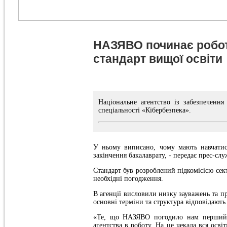
НАЗЯВО починає робо
стандарт вищої освіти
Національне агентство із забезпечення
спеціальності «Кібербезпека».
У ньому виписано, чому мають навчатися
закінчення бакалаврату, - передає прес-сл
Стандарт був розроблений підкомісією се
необхідні погодження.
В агенції висловили низку зауважень та пр
основні терміни та структура відповідають
«Те, що НАЗЯВО погодило нам перший с
агентства в роботу. На це чекала вся осві