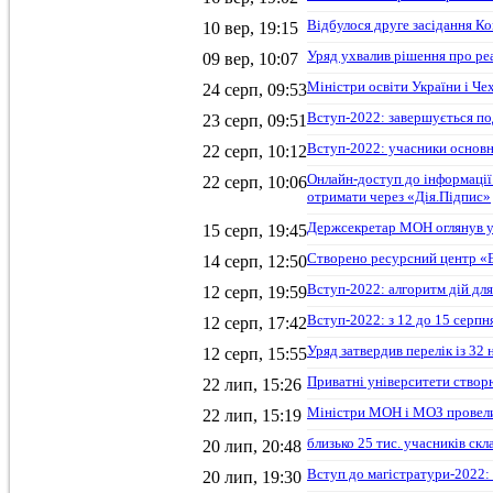
Відбулося друге засідання Ко
10 вер, 19:15
Уряд ухвалив рішення про ре
09 вер, 10:07
Міністри освіти України і Че
24 серп, 09:53
Вступ-2022: завершується по
23 серп, 09:51
Вступ-2022: учасники основн
22 серп, 10:12
Онлайн-доступ до інформації
22 серп, 10:06
отримати через «Дія.Підпис»
Держсекретар МОН оглянув ук
15 серп, 19:45
Створено ресурсний центр «E
14 серп, 12:50
Вступ-2022: алгоритм дій для
12 серп, 19:59
Вступ-2022: з 12 до 15 серп
12 серп, 17:42
Уряд затвердив перелік із 32
12 серп, 15:55
Приватні університети створ
22 лип, 15:26
Міністри МОН і МОЗ провели
22 лип, 15:19
близько 25 тис. учасників с
20 лип, 20:48
Вступ до магістратури-2022:
20 лип, 19:30