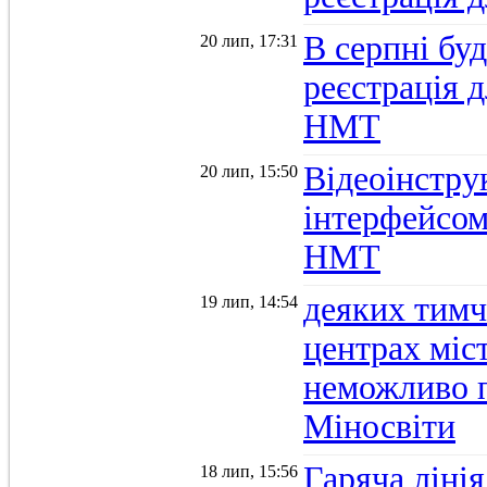
В серпні бу
20 лип, 17:31
реєстрація д
НМТ
Відеоінстру
20 лип, 15:50
інтерфейсом
НМТ
деяких тимч
19 лип, 14:54
центрах міс
неможливо п
Міносвіти
Гаряча ліні
18 лип, 15:56