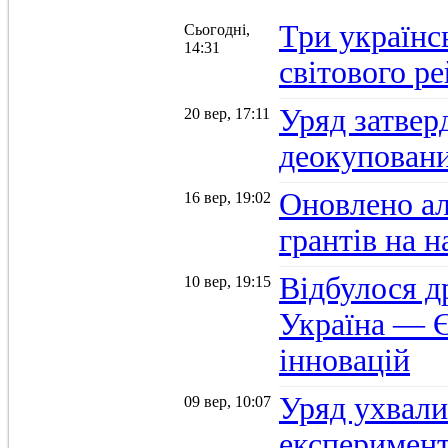
Три українс
Сьогодні,
14:31
світового р
Уряд затвер
20 вер, 17:11
деокуповани
Оновлено а
16 вер, 19:02
грантів на 
Відбулося д
10 вер, 19:15
Україна — Є
інновацій
Уряд ухвали
09 вер, 10:07
експеримент