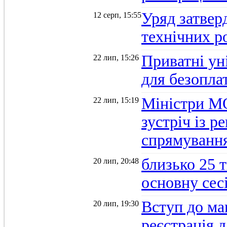
Уряд затверд
12 серп, 15:55
технічних р
Приватні ун
22 лип, 15:26
для безопла
Міністри М
22 лип, 15:19
зустріч із 
спрямуванн
близько 25 
20 лип, 20:48
основну се
Вступ до ма
20 лип, 19:30
реєстрація 