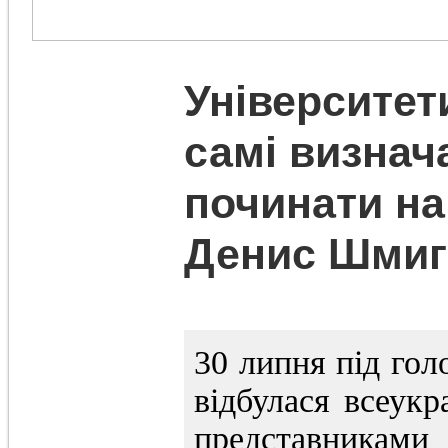
Університет
самі визнача
починати на
Денис Шмиг
30 липня під гол
відбулася всеукр
представниками 