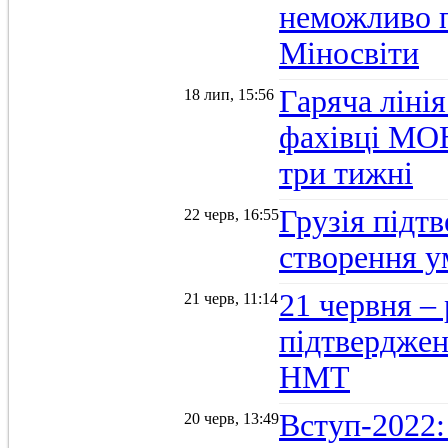
неможливо п
Міносвіти
Гаряча ліні
18 лип, 15:56
фахівці МОН
три тижні
Грузія підтв
22 черв, 16:55
створення 
21 червня –
21 черв, 11:14
підтвердженн
НМТ
Вступ-2022:
20 черв, 13:49