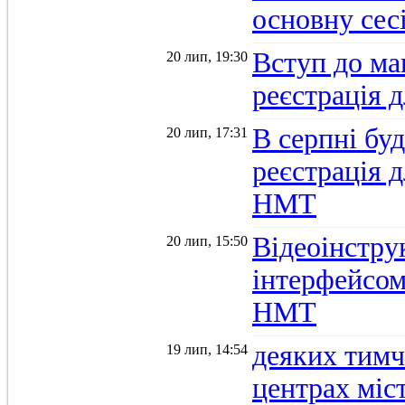
основну се
Вступ до ма
20 лип, 19:30
реєстрація 
В серпні бу
20 лип, 17:31
реєстрація д
НМТ
Відеоінстру
20 лип, 15:50
інтерфейсом
НМТ
деяких тимч
19 лип, 14:54
центрах міс