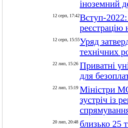
іноземний д
Вступ-2022: 
12 серп, 17:42
реєстрацію 
Уряд затверд
12 серп, 15:55
технічних р
Приватні ун
22 лип, 15:26
для безопла
Міністри М
22 лип, 15:19
зустріч із 
спрямуванн
близько 25 
20 лип, 20:48