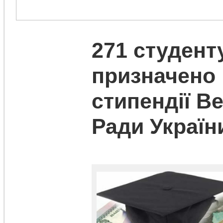
271 студент
призначено 
стипендії В
Ради Україн