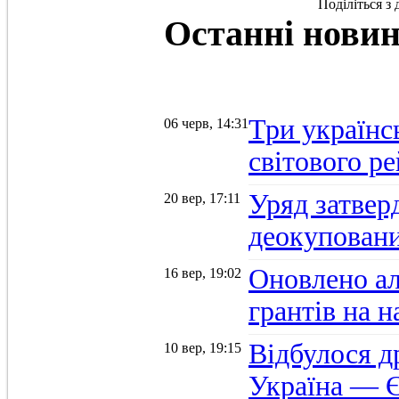
Поділіться з
Останні
нови
Три українс
06 черв, 14:31
світового р
Уряд затвер
20 вер, 17:11
деокуповани
Оновлено а
16 вер, 19:02
грантів на 
Відбулося д
10 вер, 19:15
Україна — Є