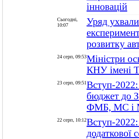
інновацій
Уряд ухвали
Сьогодні,
10:07
експеримент
розвитку ав
Міністри осв
24 серп, 09:53
КНУ імені 
Вступ-2022:
23 серп, 09:51
бюджет до З
ФМБ, МС і
Вступ-2022:
22 серп, 10:12
додаткової 