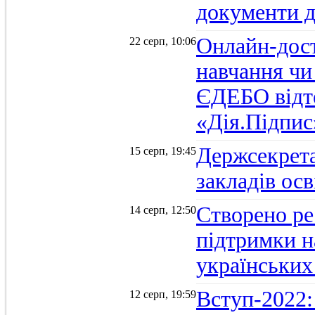
документи д
Онлайн-дост
22 серп, 10:06
навчання чи
ЄДЕБО відт
«Дія.Підпис
Держсекрет
15 серп, 19:45
закладів осв
Створено ре
14 серп, 12:50
підтримки н
українських
Вступ-2022: 
12 серп, 19:59