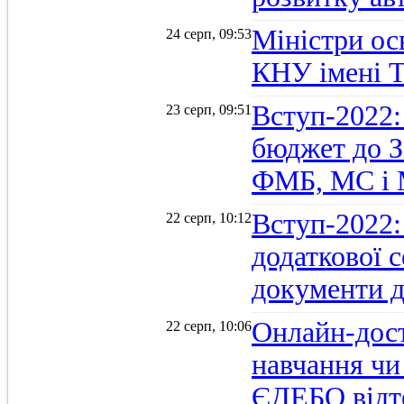
Міністри осв
24 серп, 09:53
КНУ імені 
Вступ-2022:
23 серп, 09:51
бюджет до З
ФМБ, МС і
Вступ-2022:
22 серп, 10:12
додаткової 
документи д
Онлайн-дост
22 серп, 10:06
навчання чи
ЄДЕБО відт