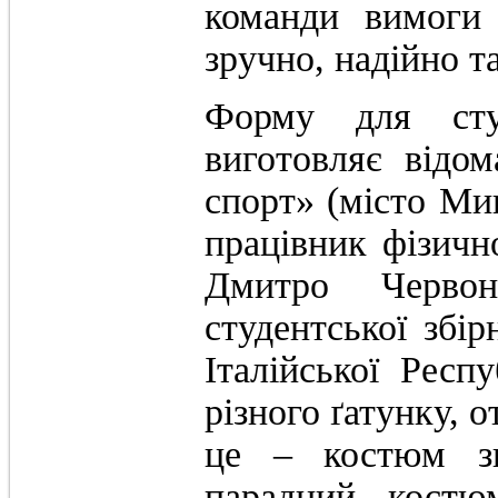
команди вимоги
зручно, надійно т
Форму для студ
виготовляє відо
спорт» (місто Ми
працівник фізичн
Дмитро Червон
студентської збір
Італійської Респ
різного ґатунку, 
це – костюм зи
парадний, костю