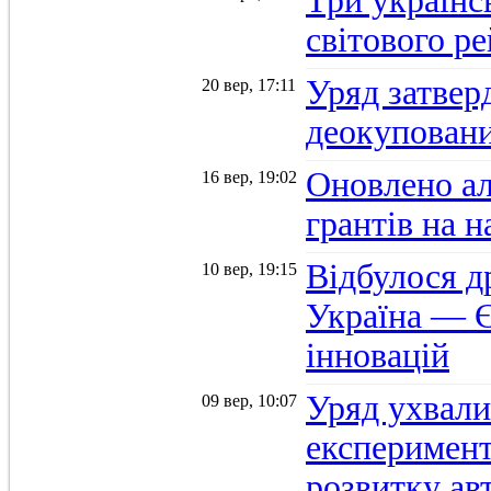
Три українс
світового р
Уряд затвер
20 вер, 17:11
деокуповани
Оновлено а
16 вер, 19:02
грантів на 
Відбулося д
10 вер, 19:15
Україна — Є
інновацій
Уряд ухвали
09 вер, 10:07
експеримент
розвитку ав