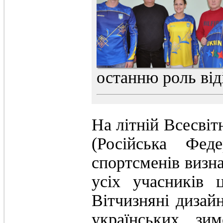
останню роль від
На літній Всесвітн
(Російська Фед
спортсменів визн
усіх учасників 
Вітчизняні дизай
українських зим