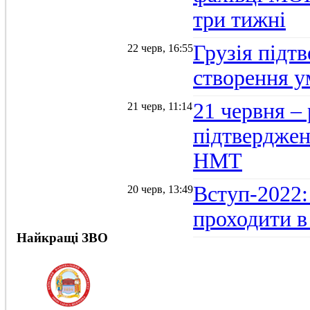
три тижні
Грузія підтв
22 черв, 16:55
створення 
21 червня –
21 черв, 11:14
підтвердженн
НМТ
Вступ-2022:
20 черв, 13:49
проходити в
Найкращі ЗВО