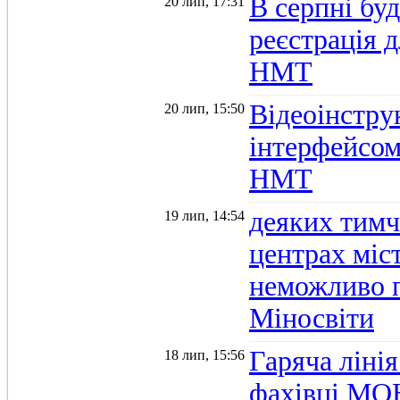
В серпні бу
20 лип, 17:31
реєстрація д
НМТ
Відеоінстру
20 лип, 15:50
інтерфейсом
НМТ
деяких тимч
19 лип, 14:54
центрах міс
неможливо п
Міносвіти
Гаряча ліні
18 лип, 15:56
фахівці МОН