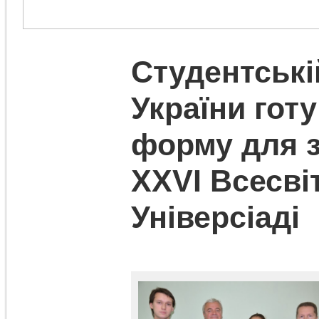
Студентські
України гот
форму для з
ХХVІ Всесві
Універсіаді