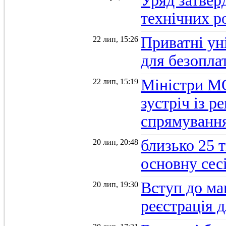
Уряд затверд
технічних р
Приватні ун
22 лип, 15:26
для безопла
Міністри М
22 лип, 15:19
зустріч із 
спрямуванн
близько 25 
20 лип, 20:48
основну се
Вступ до ма
20 лип, 19:30
реєстрація 