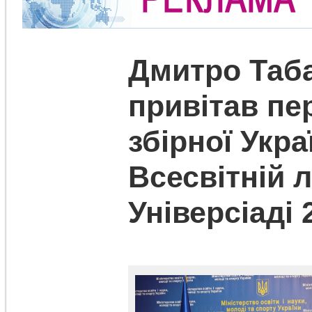
Дмитро Таб
привітав пе
збірної Укра
Всесвітній л
Універсіаді 