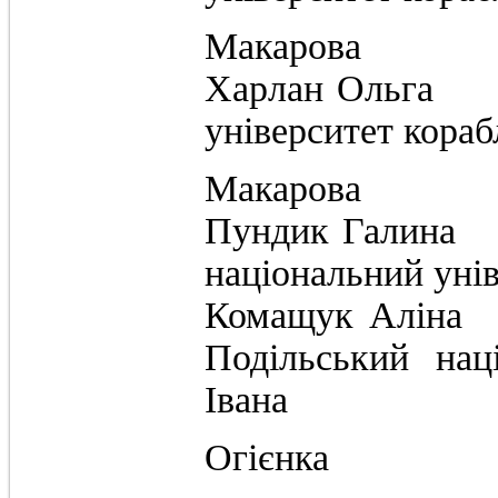
Макарова
Харлан Ол
університет кораб
Макарова
Пундик Га
національний уні
Комащук А
Подільський нац
Івана
Огієнка