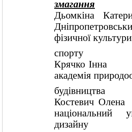
змагання
Дьомкі
Дніпропетровс
фізичної культури
спорту
Крячко І
академія природо
будівництва
Костевич 
національний у
дизайну