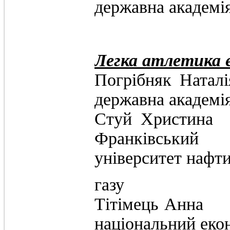
державна академія
Легка атлетика 
Погрібняк 
державна академія
Стуй Хр
Франківський 
університет нафти
газу
Тітімець А
національний еко