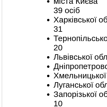
міс
39 осіб
Харків
31
Тернопіл
20
Львівсь
Дніпропет
Хмельни
Лугансь
Запорі
10