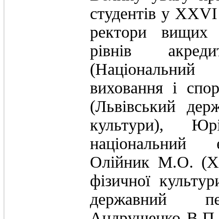
студентів у ХХVІ 
ректори вищих н
рівнів акред
(Національний
виховання і спо
(Львівський дер
культури), Юр
національний е
Олійник М.О. (Х
фізичної культур
державний пед
Андрущенко В.П.