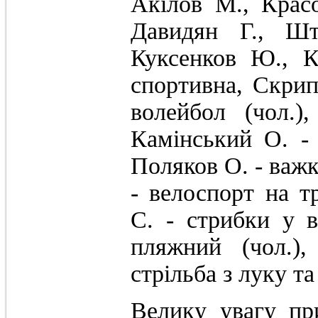
Акілов М., Красо
Давидян Г., Шт
Куксенков Ю., К
спортивна, Скр
волейбол (чол.)
Камінський О. - 
Поляков О. - важк
- велоспорт на 
С. - стрибки у 
пляжний (чол.)
стрільба з луку та
Велику увагу при