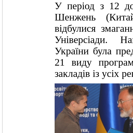
У період з 12 д
Шенжень (Китай
відбулися змаган
Універсіади. Н
України була пре
21 виду програ
закладів із усіх р