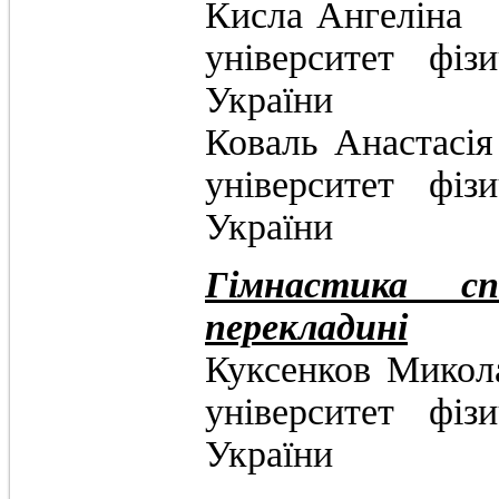
Кисла Анге
університет фіз
України
Коваль Анас
університет фіз
України
Гімнастика с
перекладині
Куксенков М
університет фіз
України