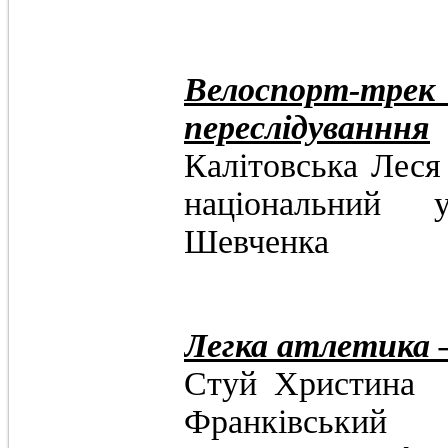
Велоспорт-т
переслідуванння
Калітовськ
національний у
Шевченка
Легка атлетика 
Стуй Хр
Франківський 