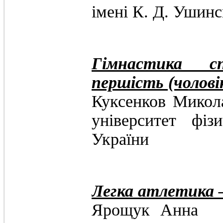
імені К. Д. Ушинс
Гімнастика с
першість (чолові
Куксенков М
університет фіз
України
Легка атлетика –
Ярощ