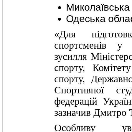
Миколаї
Одесь
«Для підгото
спортсменів у 
зусилля Міністерс
спорту, Комітет
спорту, Державн
Спортивної сту
федерацій Україн
зазначив Дмитро 
Особливу уваг