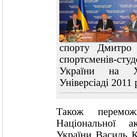
спорту Дмитро 
спортсменів-сту
України на Х
Універсіаді 2011 
Також перемож
Національної а
України Василь К