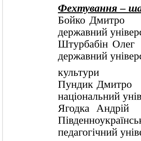
Фехтування – ша
Бойко Дм
державний універ
Штурбабін
державний універ
культ
Пундик Дм
національний уні
Ягод
Південноукра
педагогічний унів