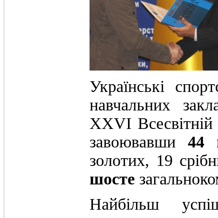
Українські спор
навчальних закл
ХХVІ Всесвітній л
завоювавши
44 
золотих, 19 сріб
шосте
загальноком
Найбільш успі