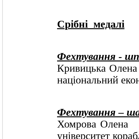
Срібні медалі
Фехтування - шп
Кривицька О
національний еко
Фехтування – ша
Хомрова О
університет кораб