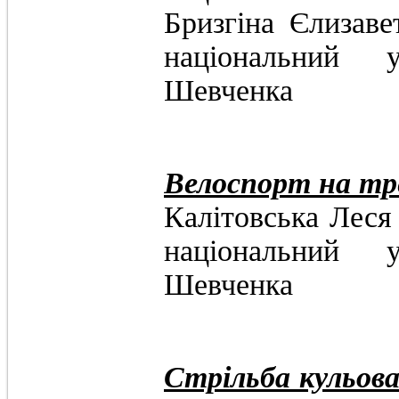
Бризгіна Єл
національний у
Шевченка
Велоспорт на тре
Калітовськ
національний у
Шевченка
Стрільба кульова