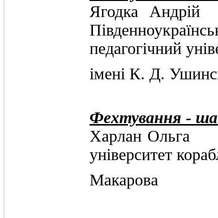
Ягод
Південноукра
педагогічний унів
імені К. Д. Ушинс
Фехтування - ша
Харлан Ол
університет кораб
Макарова