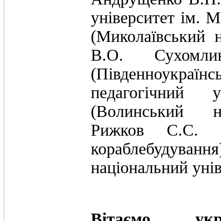
університет ім. М
(Миколаївський н
В.О. Сухомли
(Південноукр
педагогічний у
(Волинський на
Рижков С.С. (Н
кораблебудування
національний унів
Вітаємо укра