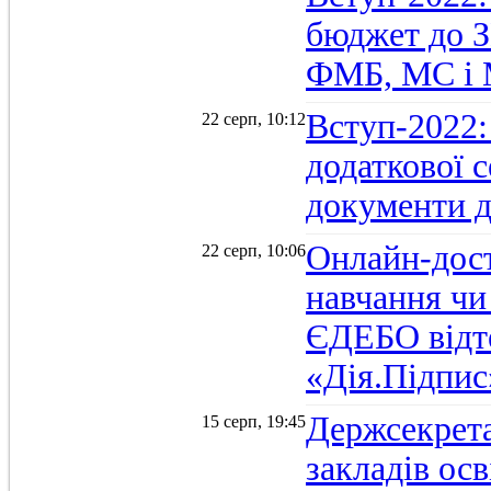
бюджет до З
ФМБ, МС і
Вступ-2022:
22 серп, 10:12
додаткової 
документи д
Онлайн-дост
22 серп, 10:06
навчання чи
ЄДЕБО відт
«Дія.Підпис
Держсекрет
15 серп, 19:45
закладів осв