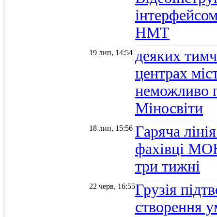
інтерфейсом
НМТ
деяких тимч
19 лип, 14:54
центрах міс
неможливо п
Міносвіти
Гаряча ліні
18 лип, 15:56
фахівці МОН
три тижні
Грузія підтв
22 черв, 16:55
створення 