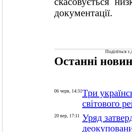
скасовується низ
документації.
Поділіться з
Останні
нови
Три українс
06 черв, 14:31
світового р
Уряд затвер
20 вер, 17:11
деокуповани