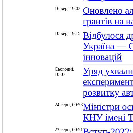
Оновлено а
16 вер, 19:02
грантів на 
Відбулося д
10 вер, 19:15
Україна — Є
інновацій
Уряд ухвали
Сьогодні,
10:07
експеримент
розвитку ав
Міністри осв
24 серп, 09:53
КНУ імені 
Вступ-2022:
23 серп, 09:51