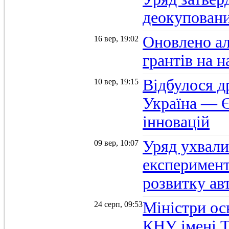
деокуповани
Оновлено а
16 вер, 19:02
грантів на 
Відбулося д
10 вер, 19:15
Україна — Є
інновацій
Уряд ухвали
09 вер, 10:07
експеримент
розвитку ав
Міністри осв
24 серп, 09:53
КНУ імені 