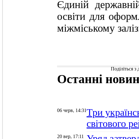
Єдиній державні
освіти для оформ
міжміському залі
Поділіться з
Останні
нови
Три українс
06 черв, 14:31
світового р
Уряд затвер
20 вер, 17:11