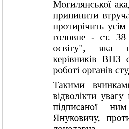
Могилянської ака
припинити втруча
протирічить усім
головне - ст. 3
освіту", яка п
керівників ВНЗ 
роботі органів ст
Такими вчинкам
відволікти увагу
підписаної ним
Януковичу, прот
донедавна.