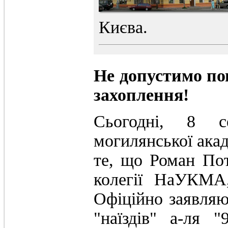
Києва.
Не допустимо по
захоплення!
Сьогодні, 8 с
могилянської акад
те, що Роман Пот
колегії НаУКМА,
Офіційно заявля
"наїздів" а-ля "