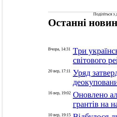
Поділіться з
Останні
нови
Три українс
Вчора, 14:31
світового р
Уряд затвер
20 вер, 17:11
деокуповани
Оновлено а
16 вер, 19:02
грантів на 
Відбулося д
10 вер, 19:15