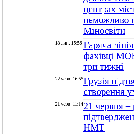
центрах міс
неможливо п
Міносвіти
Гаряча ліні
18 лип, 15:56
фахівці МОН
три тижні
Грузія підтв
22 черв, 16:55
створення 
21 червня –
21 черв, 11:14
підтвердженн
НМТ