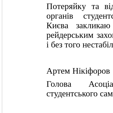
Потеряйку та від
органів студен
Києва закликаю
рейдерським зах
і без того нестабі
Артем Нікіфоров
Голова Асоціа
студентського са