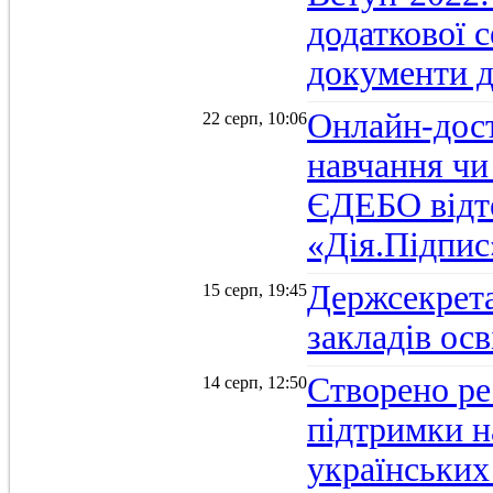
додаткової 
документи д
Онлайн-дост
22 серп, 10:06
навчання чи
ЄДЕБО відт
«Дія.Підпис
Держсекрет
15 серп, 19:45
закладів осв
Створено ре
14 серп, 12:50
підтримки н
українських