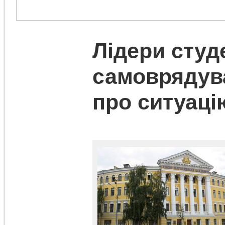
Лідери студ
самоврядув
про ситуац