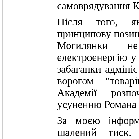
самоврядування К
Після того, 
принципову позиці
Могилянки н
електроенергію у
забаганки адмініс
ворогом "товар
Академії розп
усуненню Романа 
За моєю інформ
шалений тиск.