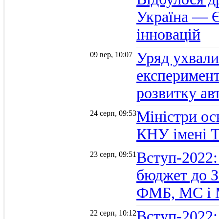
Україна — Є
інновацій
Уряд ухвали
09 вер, 10:07
експеримент
розвитку ав
Міністри осв
24 серп, 09:53
КНУ імені 
Вступ-2022:
23 серп, 09:51
бюджет до З
ФМБ, МС і
Вступ-2022:
22 серп, 10:12