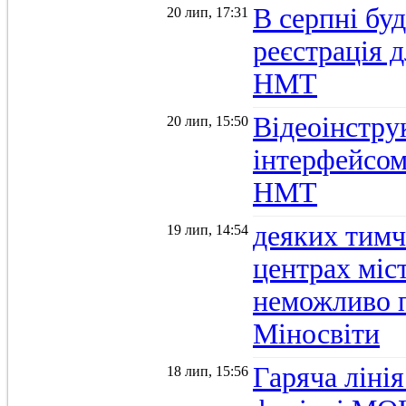
В серпні бу
20 лип, 17:31
реєстрація д
НМТ
Відеоінстру
20 лип, 15:50
інтерфейсом
НМТ
деяких тимч
19 лип, 14:54
центрах міс
неможливо п
Міносвіти
Гаряча ліні
18 лип, 15:56