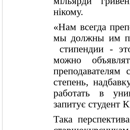
мільярди гривен
нікому.
«Нам всегда преп
мы должны им по
стипендии - это
можно объявля
преподавателям 
степень, надбавк
работать в уни
запитує студент 
Така перспектив