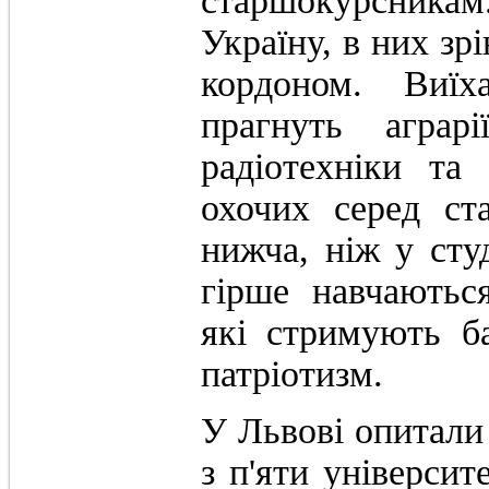
старшокурсникам
Україну, в них зр
кордоном. Виїх
прагнуть аграрі
радіотехніки та
охочих серед ст
нижча, ніж у сту
гірше навчаютьс
які стримують б
патріотизм.
У Львові опитали 
з п'яти університ