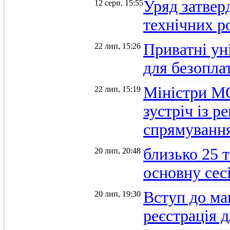
Уряд затверд
12 серп, 15:55
технічних р
Приватні ун
22 лип, 15:26
для безопла
Міністри М
22 лип, 15:19
зустріч із 
спрямуванн
близько 25 
20 лип, 20:48
основну се
Вступ до ма
20 лип, 19:30
реєстрація 