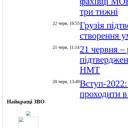
фахівці МОН
три тижні
Грузія підтв
22 черв, 16:55
створення 
21 червня –
21 черв, 11:14
підтвердженн
НМТ
Вступ-2022:
20 черв, 13:49
проходити в
Найкращі ЗВО