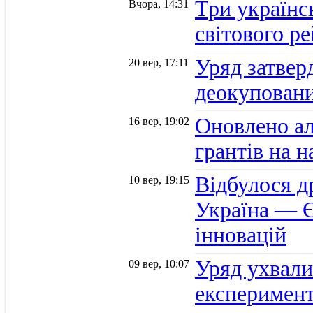
Три українс
Вчора, 14:31
світового р
Уряд затвер
20 вер, 17:11
деокуповани
Оновлено а
16 вер, 19:02
грантів на 
Відбулося д
10 вер, 19:15
Україна — Є
інновацій
Уряд ухвали
09 вер, 10:07
експеримент