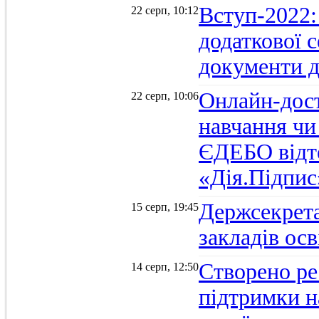
Вступ-2022:
22 серп, 10:12
додаткової 
документи д
Онлайн-дост
22 серп, 10:06
навчання чи
ЄДЕБО відт
«Дія.Підпис
Держсекрет
15 серп, 19:45
закладів осв
Створено ре
14 серп, 12:50
підтримки н