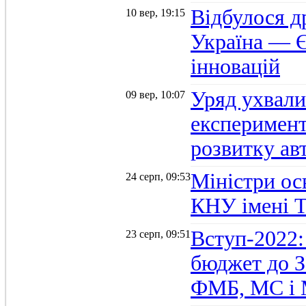
Відбулося д
10 вер, 19:15
Україна — Є
інновацій
Уряд ухвали
09 вер, 10:07
експеримент
розвитку ав
Міністри осв
24 серп, 09:53
КНУ імені 
Вступ-2022:
23 серп, 09:51
бюджет до З
ФМБ, МС і