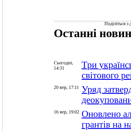
Поділіться з
Останні
нови
Три українс
Сьогодні,
14:31
світового р
Уряд затвер
20 вер, 17:11
деокуповани
Оновлено а
16 вер, 19:02
грантів на 