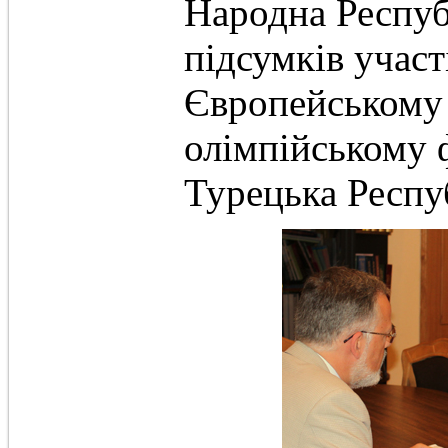
Народна Республ
підсумків участ
Європейському
олімпійському ф
Турецька Респуб