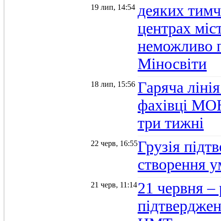
деяких тимч
19 лип, 14:54
центрах міс
неможливо п
Міносвіти
Гаряча ліні
18 лип, 15:56
фахівці МОН
три тижні
Грузія підтв
22 черв, 16:55
створення 
21 червня –
21 черв, 11:14
підтвердженн