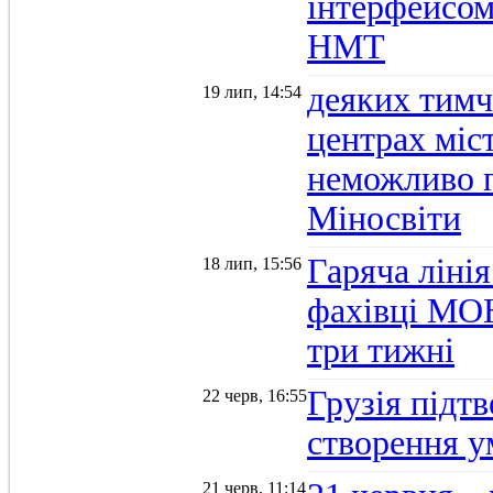
інтерфейсом
НМТ
деяких тимч
19 лип, 14:54
центрах міс
неможливо п
Міносвіти
Гаряча ліні
18 лип, 15:56
фахівці МОН
три тижні
Грузія підтв
22 черв, 16:55
створення 
21 черв, 11:14