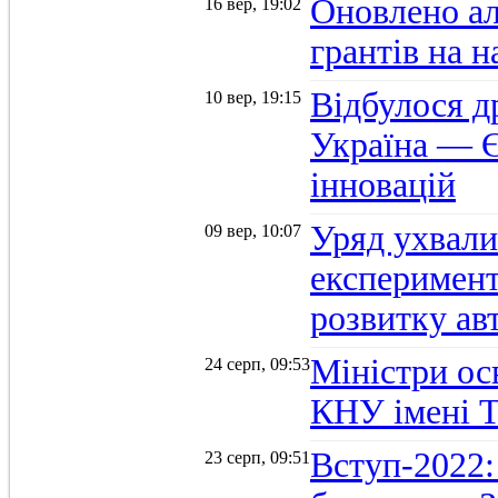
Оновлено а
16 вер, 19:02
грантів на 
Відбулося д
10 вер, 19:15
Україна — Є
інновацій
Уряд ухвали
09 вер, 10:07
експеримент
розвитку ав
Міністри осв
24 серп, 09:53
КНУ імені 
Вступ-2022:
23 серп, 09:51