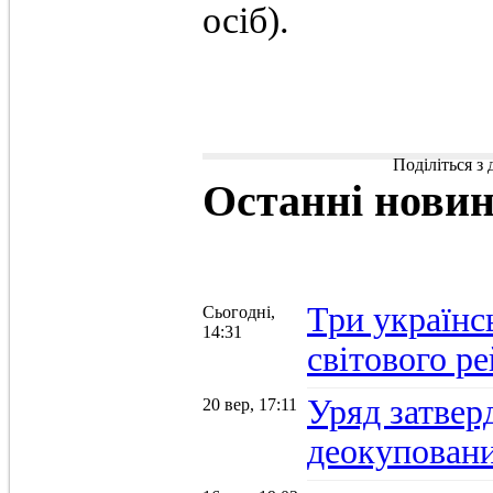
осіб).
Поділіться з
Останні
нови
Три українс
Сьогодні,
14:31
світового р
Уряд затвер
20 вер, 17:11
деокуповани