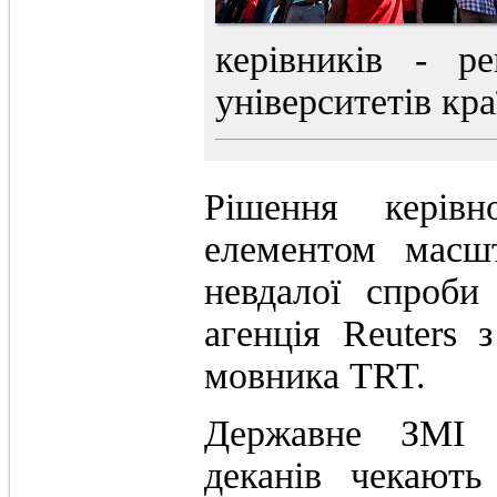
керівників - р
університетів кра
Рішення керів
елементом масшт
невдалої спроби
агенція Reuters
мовника TRT.
Державне ЗМІ п
деканів чекают