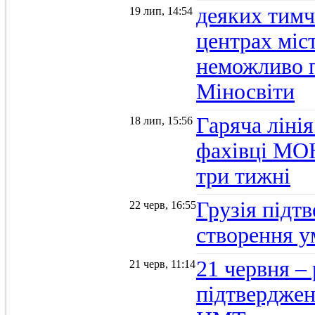
деяких тимч
19 лип, 14:54
центрах міс
неможливо п
Міносвіти
Гаряча ліні
18 лип, 15:56
фахівці МОН
три тижні
Грузія підтв
22 черв, 16:55
створення 
21 червня –
21 черв, 11:14
підтвердженн