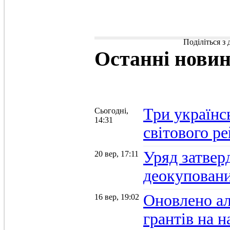
Поділіться з
Останні
нови
Три українс
Сьогодні,
14:31
світового р
Уряд затвер
20 вер, 17:11
деокуповани
Оновлено а
16 вер, 19:02
грантів на 