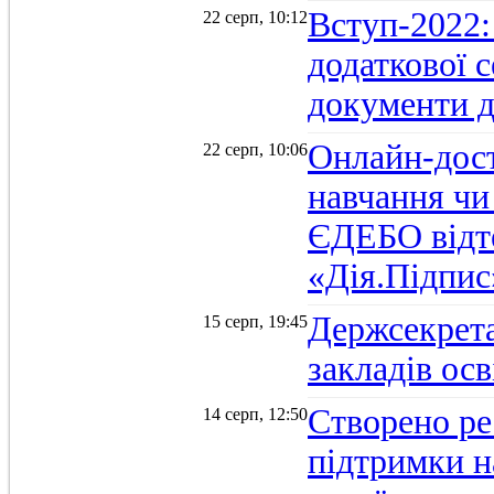
Вступ-2022:
22 серп, 10:12
додаткової 
документи д
Онлайн-дост
22 серп, 10:06
навчання чи
ЄДЕБО відт
«Дія.Підпис
Держсекрет
15 серп, 19:45
закладів осв
Створено ре
14 серп, 12:50
підтримки н