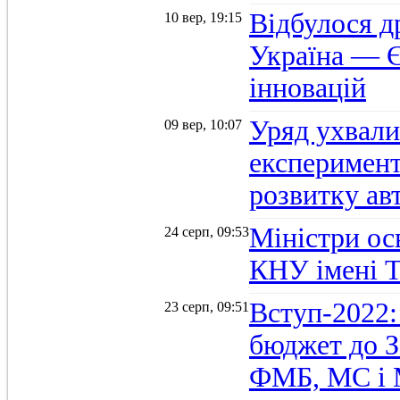
Відбулося д
10 вер, 19:15
Україна — Є
інновацій
Уряд ухвали
09 вер, 10:07
експеримент
розвитку ав
Міністри осв
24 серп, 09:53
КНУ імені 
Вступ-2022:
23 серп, 09:51
бюджет до З
ФМБ, МС і