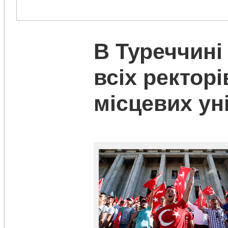
В Туреччині
всіх ректорі
місцевих ун