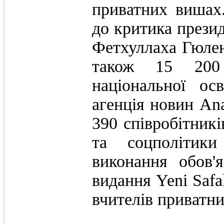
приватних вишах.
до критика прези
Фетхуллаха Гюле
також 15 200 п
національної ос
агенція новин An
390 співробітникі
та соцполітики
виконання обов'
видання Yeni Safak
вчителів приватни