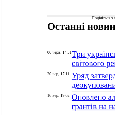
Поділіться з
Останні
нови
Три українс
06 черв, 14:31
світового р
Уряд затвер
20 вер, 17:11
деокуповани
Оновлено а
16 вер, 19:02
грантів на 