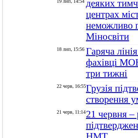
деяких тимч
19 лип, 14:54
центрах міс
неможливо п
Міносвіти
Гаряча ліні
18 лип, 15:56
фахівці МОН
три тижні
Грузія підтв
22 черв, 16:55
створення 
21 червня –
21 черв, 11:14
підтвердженн
НМТ