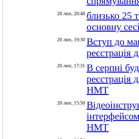
спрямуванн
близько 25 
20 лип, 20:48
основну се
Вступ до ма
20 лип, 19:30
реєстрація 
В серпні бу
20 лип, 17:31
реєстрація д
НМТ
Відеоінстру
20 лип, 15:50
інтерфейсом
НМТ