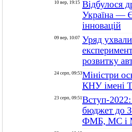
Відбулося д
10 вер, 19:15
Україна — Є
інновацій
Уряд ухвали
09 вер, 10:07
експеримент
розвитку ав
Міністри осв
24 серп, 09:53
КНУ імені 
Вступ-2022:
23 серп, 09:51
бюджет до З
ФМБ, МС і