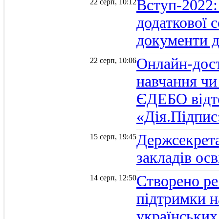
Вступ-2022:
22 серп, 10:12
додаткової 
документи д
Онлайн-дост
22 серп, 10:06
навчання чи
ЄДЕБО відт
«Дія.Підпис
Держсекрет
15 серп, 19:45
закладів осв
Створено ре
14 серп, 12:50
підтримки н
українських