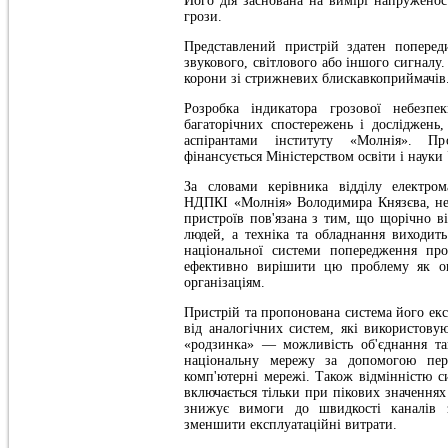
Його дія заснована на вимірі напруженос
грози.
Представлений пристрій здатен попере
звукового, світлового або іншого сигналу
корони зі стрижневих блискавкоприймачів
Розробка індикатора грозової небезпе
багаторічних спостережень і досліджень,
аспірантами інституту «Молнія». П
фінансується Міністерством освіти і науки
За словами керівника відділу електром
НДПКІ «Молнія» Володимира Князєва, нео
пристроїв пов'язана з тим, що щорічно ві
людей, а техніка та обладнання виходить
національної системи попередження про
ефективно вирішити цю проблему як ок
організаціям.
Пристрій та пропонована система його екс
від аналогічних систем, які використову
«родзинка» — можливість об'єднання та
національну мережу за допомогою пере
комп'ютерні мережі. Також відмінністю с
включається тільки при пікових значення
знижує вимоги до швидкості каналів з
зменшити експлуатаційні витрати.