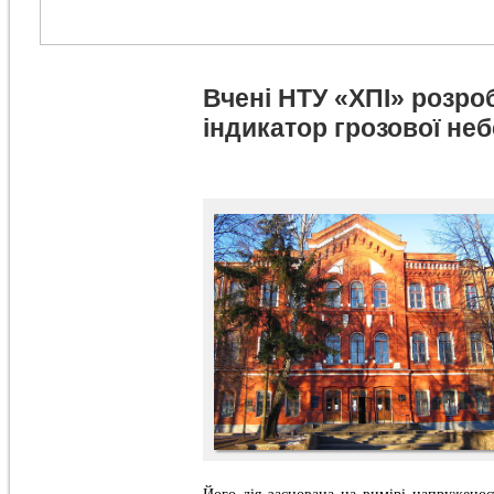
Вчені НТУ «ХПІ» розро
індикатор грозової не