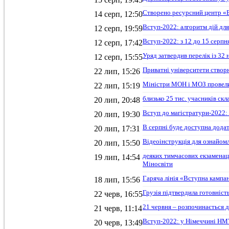
Створено ресурсний центр «E
14 серп, 12:50
Вступ-2022: алгоритм дій для
12 серп, 19:59
Вступ-2022: з 12 до 15 серп
12 серп, 17:42
Уряд затвердив перелік із 32
12 серп, 15:55
Приватні університети створ
22 лип, 15:26
Міністри МОН і МОЗ провели
22 лип, 15:19
близько 25 тис. учасників с
20 лип, 20:48
Вступ до магістратури-2022:
20 лип, 19:30
В серпні буде доступна додат
20 лип, 17:31
Відеоінструкція для ознайом
20 лип, 15:50
деяких тимчасових екзаменац
19 лип, 14:54
Міносвіти
Гаряча лінія «Вступна кампан
18 лип, 15:56
Грузія підтвердила готовніс
22 черв, 16:55
21 червня – розпочинається д
21 черв, 11:14
Вступ-2022: у Німеччині НМТ
20 черв, 13:49