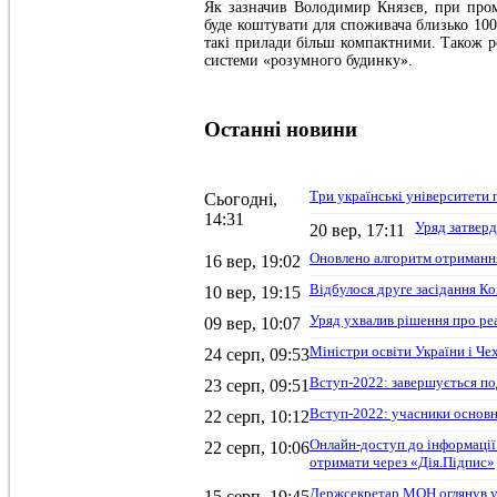
Як зазначив Володимир Князєв, при пром
буде коштувати для споживача близько 10
такі прилади більш компактними. Також ро
системи «розумного будинку».
Останні
новини
Три українські університети 
Сьогодні,
14:31
Уряд затверд
20 вер, 17:11
Оновлено алгоритм отримання
16 вер, 19:02
Відбулося друге засідання Ко
10 вер, 19:15
Уряд ухвалив рішення про ре
09 вер, 10:07
Міністри освіти України і Че
24 серп, 09:53
Вступ-2022: завершується по
23 серп, 09:51
Вступ-2022: учасники основн
22 серп, 10:12
Онлайн-доступ до інформації
22 серп, 10:06
отримати через «Дія.Підпис»
Держсекретар МОН оглянув ук
15 серп, 19:45