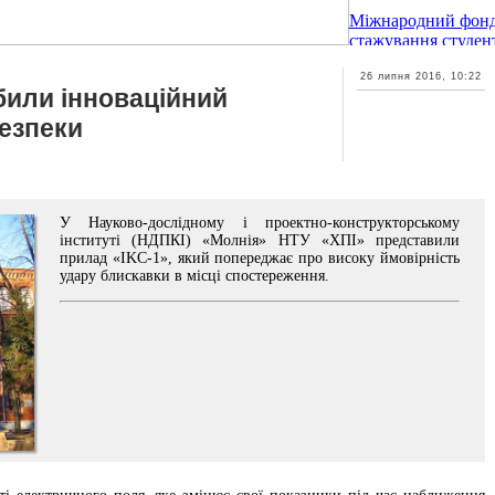
Міжнародний фонд
стажування студент
26 липня 2016, 10:22
били інноваційний
безпеки
У Науково-дослідному і проектно-конструкторському
інституті (НДПКІ) «Молнія» НТУ «ХПІ» представили
прилад «IKC-1», який попереджає про високу ймовірність
удару блискавки в місці спостереження.