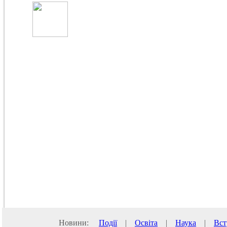
Новини:
Події
|
Освіта
|
Наука
|
Вст