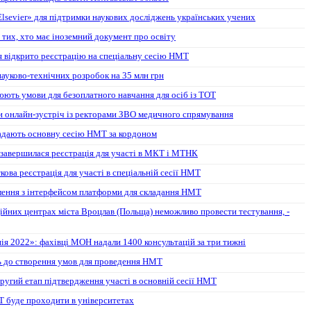
lsevier» для підтримки наукових досліджень українських учених
 тих, хто має іноземний документ про освіту
ня відкрито реєстрацію на спеціальну сесію НМТ
 науково-технічних розробок на 35 млн грн
юють умови для безоплатного навчання для осіб із ТОТ
 онлайн-зустріч із ректорами ЗВО медичного спрямування
кладають основну сесію НМТ за кордоном
 завершилася реєстрація для участі в МКТ і МТНК
кова реєстрація для участі в спеціальній сесії НМТ
лення з інтерфейсом платформи для складання НМТ
ійних центрах міста Вроцлав (Польща) неможливо провести тестування, -
ія 2022»: фахівці МОН надали 1400 консультацій за три тижні
ть до створення умов для проведення НМТ
ругий етап підтвердження участі в основній сесії НМТ
 буде проходити в університетах