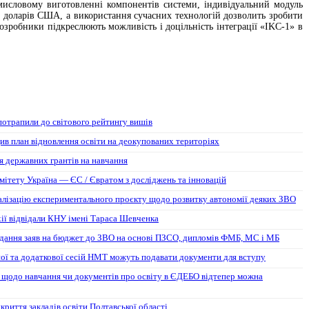
исловому виготовленні компонентів системи, індивідуальний модуль
0 доларів США, а використання сучасних технологій дозволить зробити
зробники підкреслюють можливість і доцільність інтеграції «IKC-1» в
потрапили до світового рейтингу вишів
ив план відновлення освіти на деокупованих територіях
 державних грантів на навчання
мітету Україна — ЄС / Євратом з досліджень та інновацій
алізацію експериментального проєкту щодо розвитку автономії деяких ЗВО
хії відвідали КНУ імені Тараса Шевченка
дання заяв на бюджет до ЗВО на основі ПЗСО, дипломів ФМБ, МС і МБ
ої та додаткової сесій НМТ можуть подавати документи для вступу
 щодо навчання чи документів про освіту в ЄДЕБО відтепер можна
риття закладів освіти Полтавської області