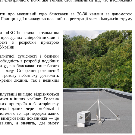
ті електричного поля, яке змінює свої показники під час наближення
дити про можливий удар блискавки за 20-30 хвилин за допомогою
. Принцип дії приладу заснований на реєстрації числа імпульсів струму
.
ки «ІКС-1» стала результатом
 проведених співробітниками і
роект з розробки пристрою
 України.
агнітної сумісності і безпеки
бхідність в розробці подібних
д ударів блискавки гине багато
 з ладу. Створення розвиненої
 грозову небезпеку дозволить
ремій людині, так і великим
плуатації вигідно відрізняються
ються в інших країнах. Головна
ких пристроїв в багаторівневу
дачі даних через мобільні і
истеми є те, що передача даних
х вимірюваних показників — це
в'язку, а значить, дає змогу