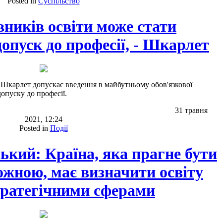
Posted in
Суспільство
ників освіти може стати
допуск до професії, - Шкарлет
й Шкарлет допускає введення в майбутньому обов'язкової
допуску до професії.
31 травня
2021, 12:24
Posted in
Події
ький: Країна, яка прагне бути
жною, має визначити освіту
стратегічними сферами