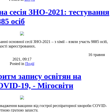
на сесія ЗНО-2021: тестування
885 осіб
нні основної сесії ЗНО-2021 – з хімії – взяли участь 9885 осіб,
кості зареєстрованих.
16 травня
2021, 09:17
Posted in
Події
итм запису освітян на
VID-19, - Мігосвіти
овадження вакцини від гострої респіраторної хвороби COVID-
етною групою захисту.