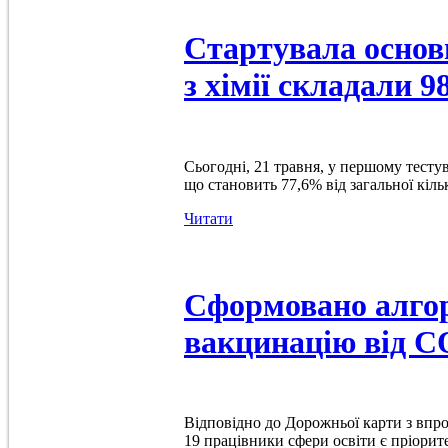
Стартувала основ
з хімії складали 9
Сьогодні, 21 травня, у першому тестува
що становить 77,6% від загальної кіль
Читати
Сформовано алгор
вакцинацію від CO
Відповідно до Дорожньої карти з впр
19 працівники сфери освіти є пріорит