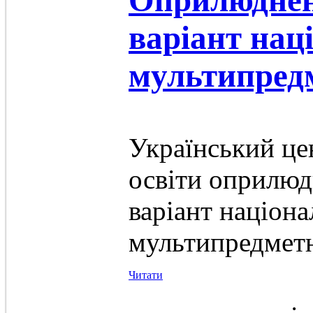
Оприлюднен
варіант нац
мультипредм
Український це
освіти оприлю
варіант націон
мультипредметн
Читати