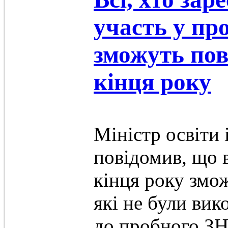
участь у пр
зможуть по
кінця року
Міністр освіти 
повідомив, що в
кінця року змо
які не були вик
до пробного З