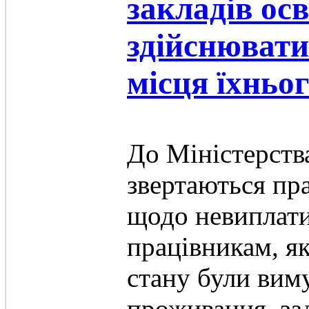
закладів ос
здійснювати
місця їхньо
До Міністерства
звертаються пра
щодо невиплати
працівникам, як
стану були вим
проживання, за