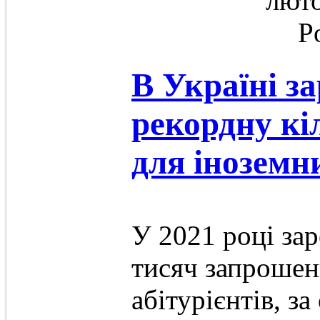
люто
P
В Україні з
рекордну кі
для іноземн
У 2021 році за
тисяч запрошен
абітурієнтів, за