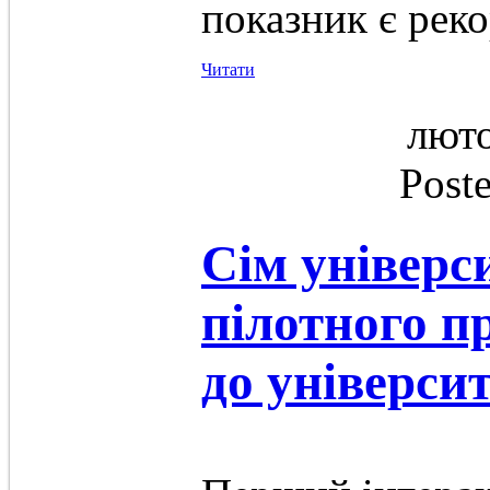
показник є рек
Читати
люто
Post
Сім універс
пілотного п
до універси