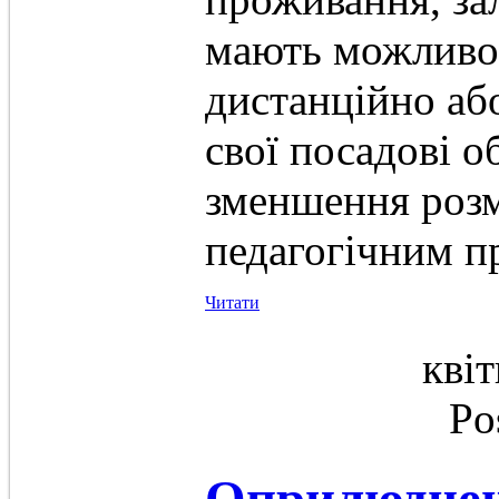
мають можливос
дистанційно аб
свої посадові о
зменшення розм
педагогічним п
Читати
квіт
Po