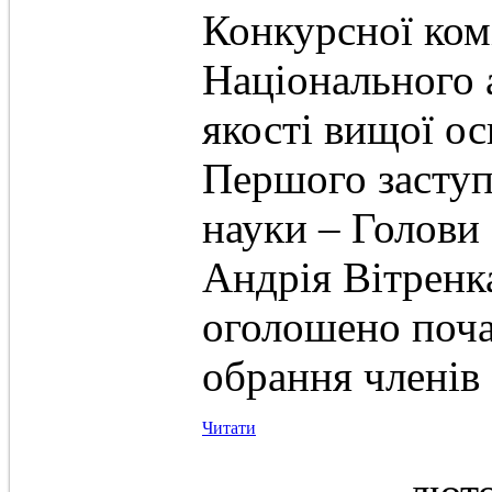
Конкурсної комі
Національного а
якості вищої о
Першого заступ
науки – Голови 
Андрія Вітренка
оголошено поча
обрання члені
Читати