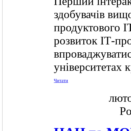
Перший інтерак
здобувачів вищо
продуктового I
розвиток ІТ-пр
впроваджуватис
університетах к
Читати
люто
Po