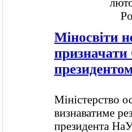
люто
Po
Міносвіти н
призначати 
президент
Міністерство ос
визнаватиме ре
президента На