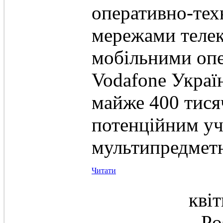
оперативно-тех
мережами телек
мобільними опе
Vodafone Україн
майже 400 тис
потенційним уч
мультипредметн
Читати
квіт
Po