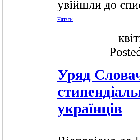
увійшли до спи
Читати
квіт
Poste
Уряд Словач
стипендіаль
українців