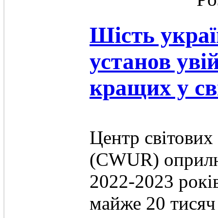
Шість украї
установ уві
кращих у св
Центр світових 
(CWUR) оприлю
2022-2023 рокі
майже 20 тисяч 