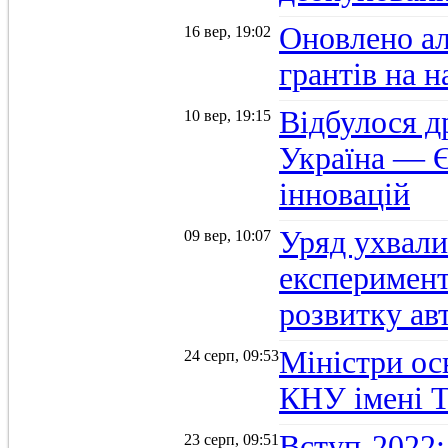
Оновлено а
16 вер, 19:02
грантів на 
Відбулося д
10 вер, 19:15
Україна — Є
інновацій
Уряд ухвали
09 вер, 10:07
експеримент
розвитку ав
Міністри осв
24 серп, 09:53
КНУ імені 
Вступ-2022:
23 серп, 09:51