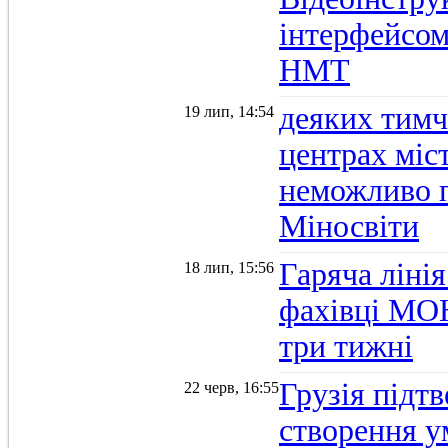
інтерфейсом
НМТ
деяких тимч
19 лип, 14:54
центрах міс
неможливо п
Міносвіти
Гаряча ліні
18 лип, 15:56
фахівці МОН
три тижні
Грузія підтв
22 черв, 16:55
створення 