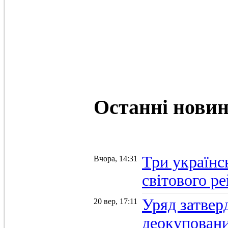
Останні
нови
Три українс
Вчора, 14:31
світового р
Уряд затвер
20 вер, 17:11
деокуповани