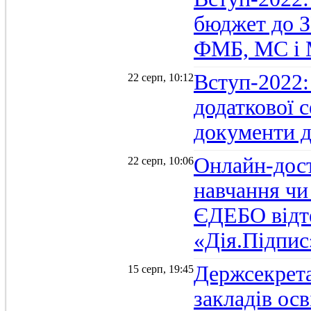
бюджет до З
ФМБ, МС і
Вступ-2022:
22 серп, 10:12
додаткової 
документи д
Онлайн-дост
22 серп, 10:06
навчання чи
ЄДЕБО відт
«Дія.Підпис
Держсекрет
15 серп, 19:45
закладів осв