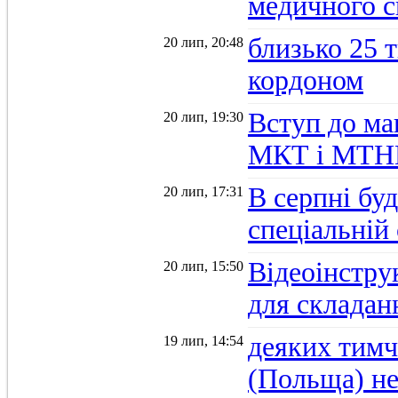
медичного 
близько 25 
20 лип, 20:48
кордоном
Вступ до ма
20 лип, 19:30
МКТ і МТН
В серпні буд
20 лип, 17:31
спеціальній
Відеоінстру
20 лип, 15:50
для склада
деяких тимч
19 лип, 14:54
(Польща) не