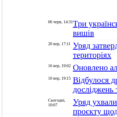
Три українс
06 черв, 14:31
вишів
Уряд затвер
20 вер, 17:11
територіях
Оновлено ал
16 вер, 19:02
Відбулося д
10 вер, 19:15
досліджень 
Уряд ухвали
Сьогодні,
10:07
проєкту щод