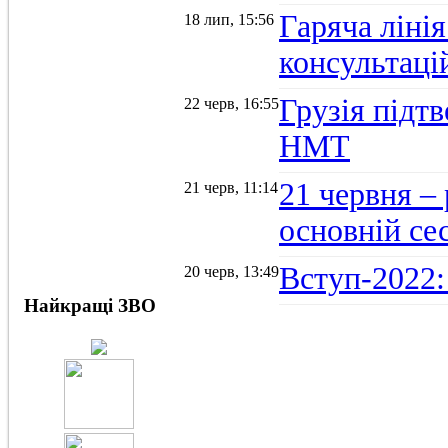
Гаряча ліні
18 лип, 15:56
консультаці
Грузія підт
22 черв, 16:55
НМТ
21 червня –
21 черв, 11:14
основній се
Вступ-2022:
20 черв, 13:49
Найкращі ЗВО