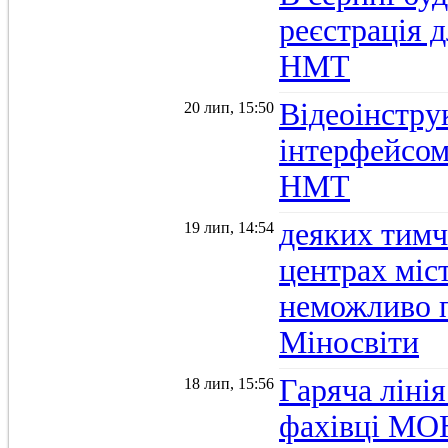
реєстрація д
НМТ
Відеоінстру
20 лип, 15:50
інтерфейсом
НМТ
деяких тимч
19 лип, 14:54
центрах міс
неможливо п
Міносвіти
Гаряча ліні
18 лип, 15:56
фахівці МОН