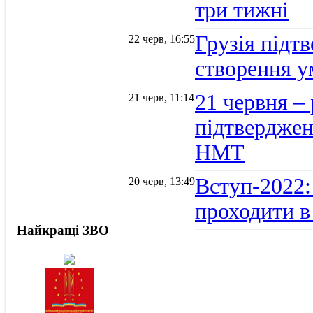
три тижні
Грузія підтв
22 черв, 16:55
створення 
21 червня –
21 черв, 11:14
підтвердженн
НМТ
Вступ-2022:
20 черв, 13:49
проходити в
Найкращі ЗВО