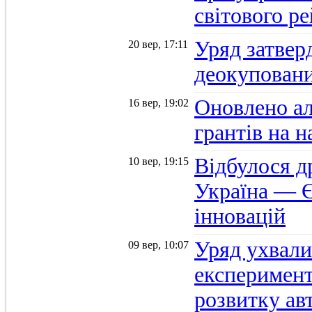
світового р
Уряд затвер
20 вер, 17:11
деокуповани
Оновлено а
16 вер, 19:02
грантів на 
Відбулося д
10 вер, 19:15
Україна — Є
інновацій
Уряд ухвали
09 вер, 10:07
експеримент
розвитку ав