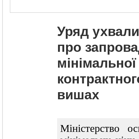
Уряд ухвали
про запров
мінімальної
контрактног
вишах
Міністерство о