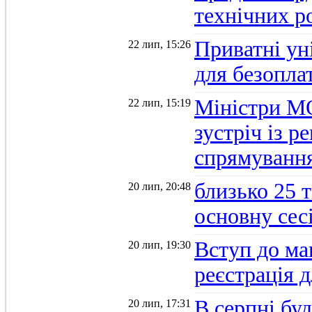
технічних р
Приватні ун
22 лип, 15:26
для безопла
Міністри М
22 лип, 15:19
зустріч із 
спрямуванн
близько 25 
20 лип, 20:48
основну се
Вступ до ма
20 лип, 19:30
реєстрація 
В серпні бу
20 лип, 17:31