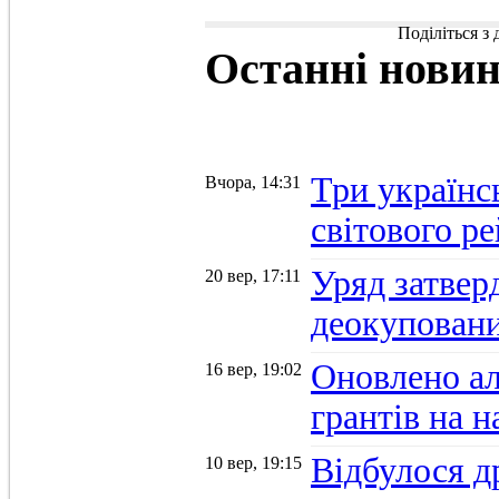
Поділіться з
Останні
нови
Три українс
Вчора, 14:31
світового р
Уряд затвер
20 вер, 17:11
деокуповани
Оновлено а
16 вер, 19:02
грантів на 
Відбулося д
10 вер, 19:15