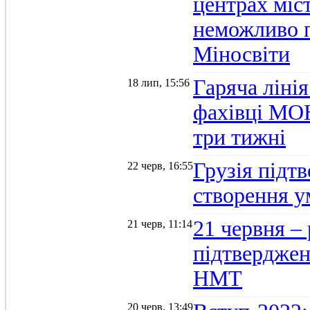
центрах міс
неможливо п
Міносвіти
Гаряча ліні
18 лип, 15:56
фахівці МОН
три тижні
Грузія підтв
22 черв, 16:55
створення 
21 червня –
21 черв, 11:14
підтвердженн
НМТ
20 черв, 13:49