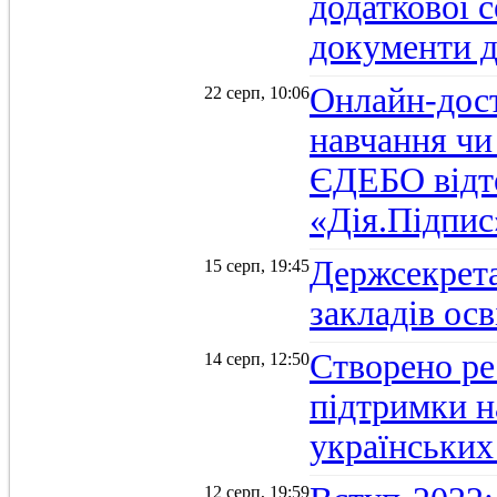
додаткової 
документи д
Онлайн-дост
22 серп, 10:06
навчання чи
ЄДЕБО відт
«Дія.Підпис
Держсекрет
15 серп, 19:45
закладів осв
Створено ре
14 серп, 12:50
підтримки н
українських
12 серп, 19:59