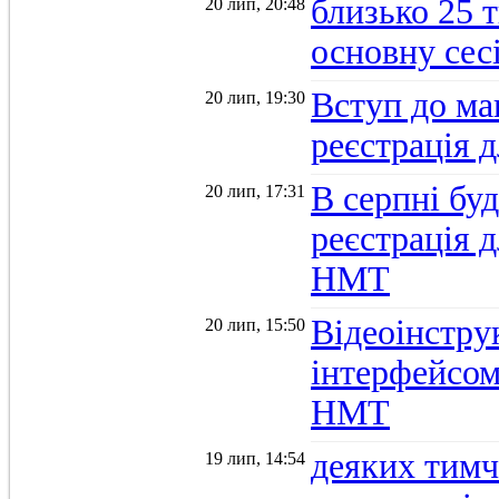
близько 25 
20 лип, 20:48
основну се
Вступ до ма
20 лип, 19:30
реєстрація 
В серпні бу
20 лип, 17:31
реєстрація д
НМТ
Відеоінстру
20 лип, 15:50
інтерфейсом
НМТ
деяких тимч
19 лип, 14:54