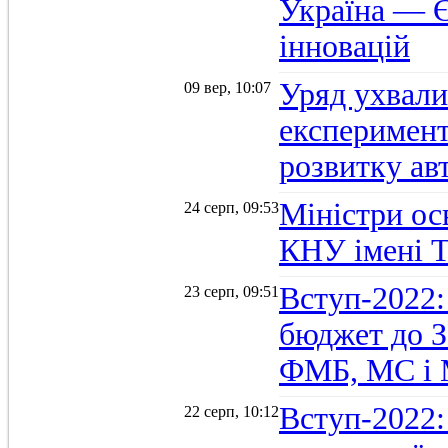
Україна — Є
інновацій
Уряд ухвали
09 вер, 10:07
експеримент
розвитку ав
Міністри осв
24 серп, 09:53
КНУ імені 
Вступ-2022:
23 серп, 09:51
бюджет до З
ФМБ, МС і
Вступ-2022:
22 серп, 10:12