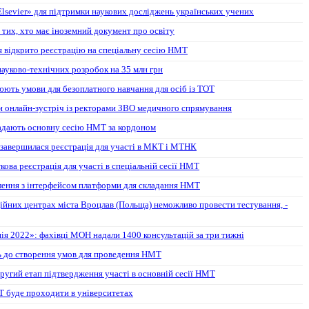
lsevier» для підтримки наукових досліджень українських учених
 тих, хто має іноземний документ про освіту
ня відкрито реєстрацію на спеціальну сесію НМТ
 науково-технічних розробок на 35 млн грн
юють умови для безоплатного навчання для осіб із ТОТ
 онлайн-зустріч із ректорами ЗВО медичного спрямування
кладають основну сесію НМТ за кордоном
 завершилася реєстрація для участі в МКТ і МТНК
кова реєстрація для участі в спеціальній сесії НМТ
лення з інтерфейсом платформи для складання НМТ
ійних центрах міста Вроцлав (Польща) неможливо провести тестування, -
ія 2022»: фахівці МОН надали 1400 консультацій за три тижні
ть до створення умов для проведення НМТ
ругий етап підтвердження участі в основній сесії НМТ
 буде проходити в університетах