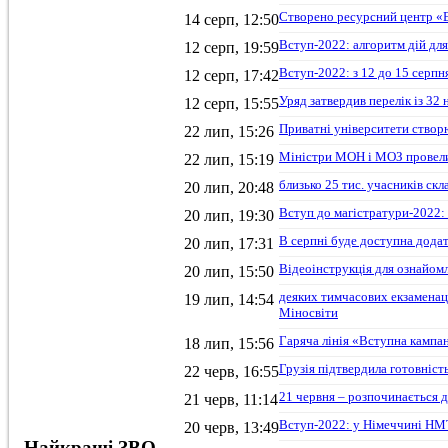
Створено ресурсний центр «E
14 серп, 12:50
Вступ-2022: алгоритм дій для
12 серп, 19:59
Вступ-2022: з 12 до 15 серп
12 серп, 17:42
Уряд затвердив перелік із 32
12 серп, 15:55
Приватні університети створ
22 лип, 15:26
Міністри МОН і МОЗ провели
22 лип, 15:19
близько 25 тис. учасників с
20 лип, 20:48
Вступ до магістратури-2022:
20 лип, 19:30
В серпні буде доступна додат
20 лип, 17:31
Відеоінструкція для ознайом
20 лип, 15:50
деяких тимчасових екзаменац
19 лип, 14:54
Міносвіти
Гаряча лінія «Вступна кампан
18 лип, 15:56
Грузія підтвердила готовніс
22 черв, 16:55
21 червня – розпочинається д
21 черв, 11:14
Вступ-2022: у Німеччині НМТ
20 черв, 13:49
Найкращі ЗВО