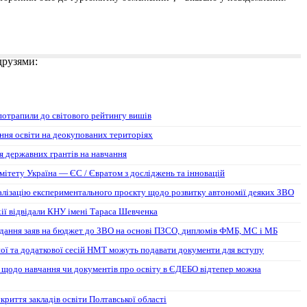
 друзями:
потрапили до світового рейтингу вишів
ння освіти на деокупованих територіях
 державних грантів на навчання
мітету Україна — ЄС / Євратом з досліджень та інновацій
алізацію експериментального проєкту щодо розвитку автономії деяких ЗВО
хії відвідали КНУ імені Тараса Шевченка
дання заяв на бюджет до ЗВО на основі ПЗСО, дипломів ФМБ, МС і МБ
ої та додаткової сесій НМТ можуть подавати документи для вступу
 щодо навчання чи документів про освіту в ЄДЕБО відтепер можна
риття закладів освіти Полтавської області