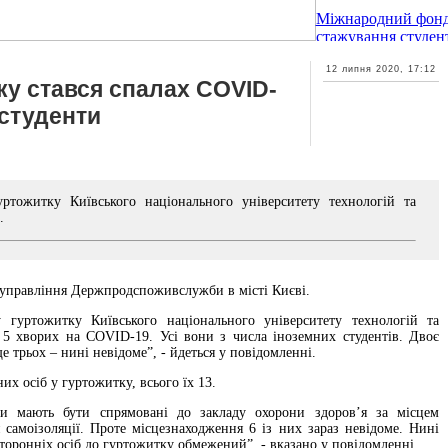
Міжнародний фонд
стажування студент
12 липня 2020, 17:12
ку стався спалах COVID-
 студенти
тожитку Київського національного університету технологій та
.
 управління Держпродспоживслужби в місті Києві.
гуртожитку Київського національного університету технологій та
 5 хворих на COVID-19. Усі вони з числа іноземних студентів. Двоє
е трьох – нині невідоме”, - йдеться у повідомленні.
их осіб у гуртожитку, всього їх 13.
ни мають бути спрямовані до закладу охорони здоров’я за місцем
самоізоляції. Проте місцезнаходження 6 із них зараз невідоме. Нині
сторонніх осіб до гуртожитку обмежений”, - вказано у повідомленні.