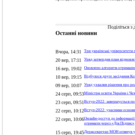
Поділіться з
Останні
новини
Три українські університети 
Вчора, 14:31
Уряд затвердив план відновле
20 вер, 17:11
Оновлено алгоритм отримання
16 вер, 19:02
Відбулося друге засідання Ко
10 вер, 19:15
Уряд ухвалив рішення про ре
09 вер, 10:07
Міністри освіти України і Че
24 серп, 09:53
Вступ-2022: завершується по
23 серп, 09:51
Вступ-2022: учасники основн
22 серп, 10:12
Онлайн-доступ до інформації
22 серп, 10:06
отримати через «Дія.Підпис»
Держсекретар МОН оглянув ук
15 серп, 19:45