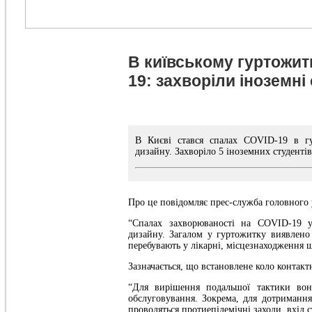
В київському гуртожит
19: захворіли іноземні
В Києві стався спалах COVID-19 в гур
дизайну. Захворіло 5 іноземних студентів
Про це повідомляє прес-служба головного
“Спалах захворюваності на COVID-19 у 
дизайну. Загалом у гуртожитку виявлено
перебувають у лікарні, місцезнаходження щ
Зазначається, що встановлене коло контактн
“Для вирішення подальшої тактики во
обслуговування. Зокрема, для дотримання 
проводяться протиепідемічні заходи, вхід 