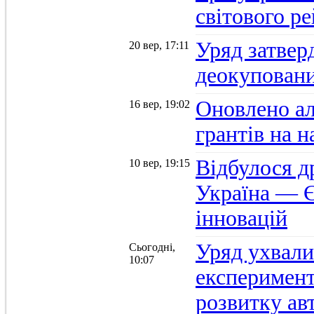
світового р
Уряд затвер
20 вер, 17:11
деокуповани
Оновлено а
16 вер, 19:02
грантів на 
Відбулося д
10 вер, 19:15
Україна — Є
інновацій
Уряд ухвали
Сьогодні,
10:07
експеримент
розвитку ав