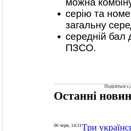
можна комбіну
серію та номе
загальну сере
середній бал 
ПЗСО.
Поділіться з
Останні
нови
Три українс
06 черв, 14:31