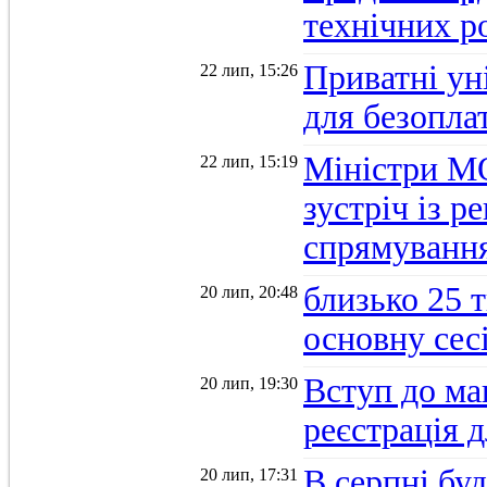
технічних р
Приватні ун
22 лип, 15:26
для безопла
Міністри М
22 лип, 15:19
зустріч із 
спрямуванн
близько 25 
20 лип, 20:48
основну се
Вступ до ма
20 лип, 19:30
реєстрація 
В серпні бу
20 лип, 17:31