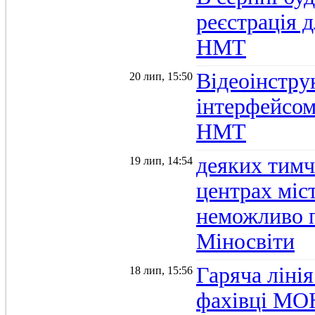
реєстрація д
НМТ
Відеоінстру
20 лип, 15:50
інтерфейсом
НМТ
деяких тимч
19 лип, 14:54
центрах міс
неможливо п
Міносвіти
Гаряча ліні
18 лип, 15:56
фахівці МОН