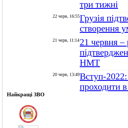
три тижні
Грузія підтв
22 черв, 16:55
створення 
21 червня –
21 черв, 11:14
підтвердженн
НМТ
Вступ-2022:
20 черв, 13:49
проходити в
Найкращі ЗВО