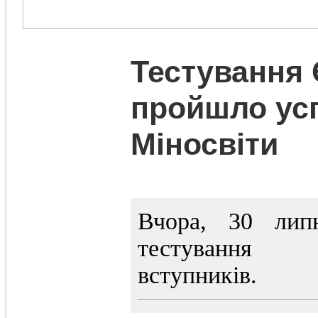
Тестування
пройшло усп
Міносвіти
Вчора, 30 лип
тестування е
вступників.