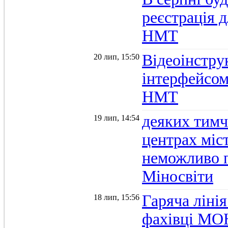
реєстрація д
НМТ
Відеоінстру
20 лип, 15:50
інтерфейсом
НМТ
деяких тимч
19 лип, 14:54
центрах міс
неможливо п
Міносвіти
Гаряча ліні
18 лип, 15:56
фахівці МОН