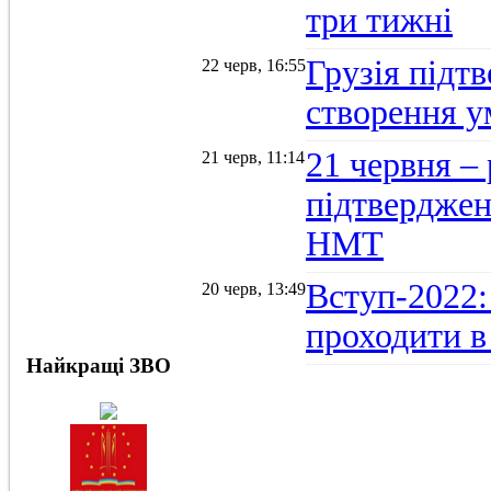
три тижні
Грузія підтв
22 черв, 16:55
створення 
21 червня –
21 черв, 11:14
підтвердженн
НМТ
Вступ-2022:
20 черв, 13:49
проходити в
Найкращі ЗВО