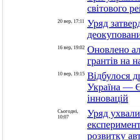
світового р
Уряд затвер
20 вер, 17:11
деокуповани
Оновлено а
16 вер, 19:02
грантів на 
Відбулося д
10 вер, 19:15
Україна — Є
інновацій
Уряд ухвали
Сьогодні,
10:07
експеримент
розвитку ав