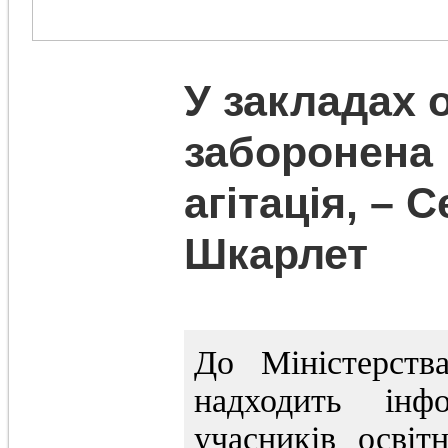
У закладах 
заборонена 
агітація, – С
Шкарлет
До Міністерств
надходить інф
учасників освіт