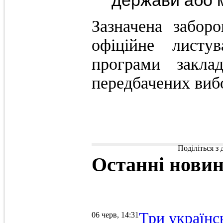
Зазначена забор
офіційне листув
програми закла
передбачених виб
Поділіться з
Останні
нови
Три українс
06 черв, 14:31