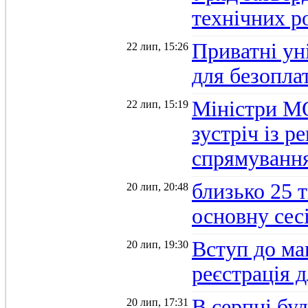
технічних р
Приватні ун
22 лип, 15:26
для безопла
Міністри М
22 лип, 15:19
зустріч із 
спрямуванн
близько 25 
20 лип, 20:48
основну се
Вступ до ма
20 лип, 19:30
реєстрація 
В серпні бу
20 лип, 17:31