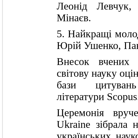
Леонід Левчук,
Мінаєв.
5. Найкращі молод
Юрій Ушенко, Па
Внесок вчених 
світову науку оці
бази цитувань
літератури Scopus
Церемонія вруч
Ukraine зібрала 
українських наук