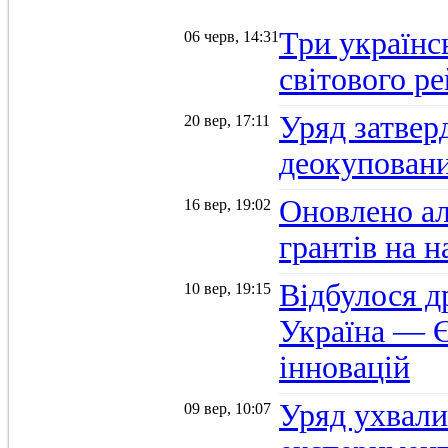
Три українс
06 черв, 14:31
світового р
Уряд затвер
20 вер, 17:11
деокуповани
Оновлено а
16 вер, 19:02
грантів на 
Відбулося д
10 вер, 19:15
Україна — Є
інновацій
Уряд ухвали
09 вер, 10:07