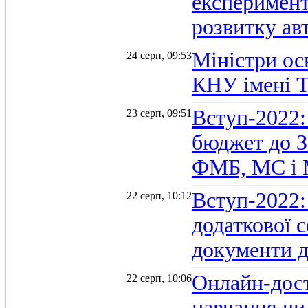
експеримент
розвитку ав
Міністри осв
24 серп, 09:53
КНУ імені 
Вступ-2022:
23 серп, 09:51
бюджет до З
ФМБ, МС і
Вступ-2022:
22 серп, 10:12
додаткової 
документи д
Онлайн-дост
22 серп, 10:06
навчання чи