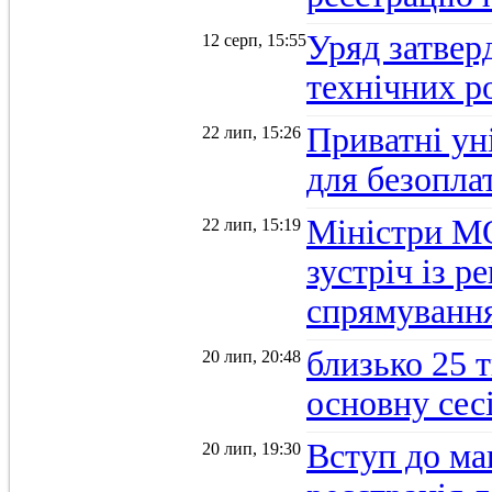
Уряд затверд
12 серп, 15:55
технічних р
Приватні ун
22 лип, 15:26
для безопла
Міністри М
22 лип, 15:19
зустріч із 
спрямуванн
близько 25 
20 лип, 20:48
основну се
Вступ до ма
20 лип, 19:30