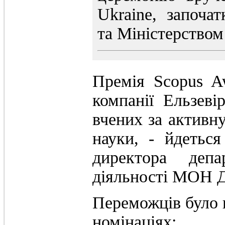
Ukraine, започа
та Міністерством 
Премія Scopus Aw
компанії Ельзеві
вчених за активну
науки, - йдетьс
директора депар
діяльності МОН 
Переможців було в
номінаціях: