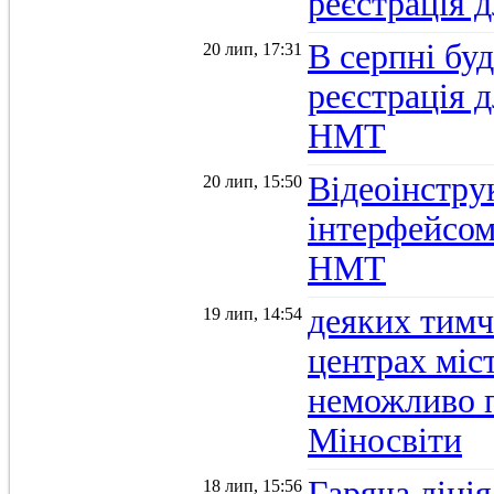
реєстрація 
В серпні бу
20 лип, 17:31
реєстрація д
НМТ
Відеоінстру
20 лип, 15:50
інтерфейсом
НМТ
деяких тимч
19 лип, 14:54
центрах міс
неможливо п
Міносвіти
Гаряча ліні
18 лип, 15:56