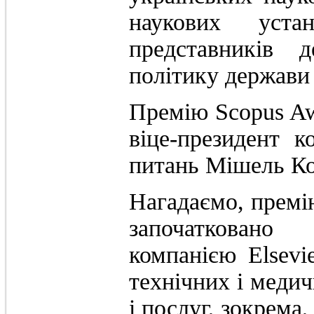
наукових уст
представників д
політику держави 
Премію Scopus Aw
віце-президент к
питань Мішель К
Нагадаємо, премі
започатковано
компанією Elsevi
технічних і меди
і послуг, зокрема