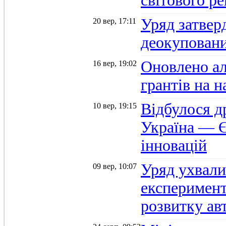
світового р
Уряд затвер
20 вер, 17:11
деокуповани
Оновлено а
16 вер, 19:02
грантів на 
Відбулося д
10 вер, 19:15
Україна — Є
інновацій
Уряд ухвали
09 вер, 10:07
експеримент
розвитку ав