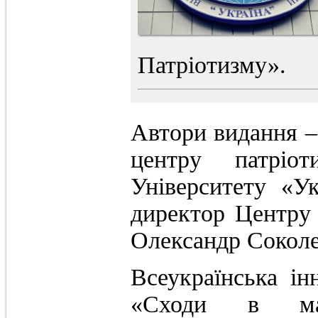
Патріотизму».
Автори видання ‒
центру патріот
Університету «У
директор Центру
Олександр Соколе
Всеукраїнська ін
«Сходи в май