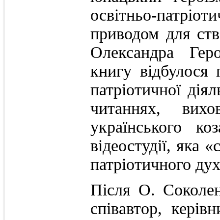
освітньо-патріотич
приводом для ств
Олександра Гер
книгу відбулося 
патріотичної діял
читаннях, вихо
українського ко
відеостудії, яка 
патріотичного дух
Після О. Соколе
співавтор, керівн