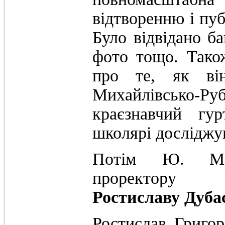
відтворенню і пуб
Було відвідано ба
фото тощо. Тако
про те, як ві
Михайлівсько-Ру
краєзнавчий гу
школярі досліджув
Потім Ю. Мел
проректору У
Ростиславу Дуба
Ростислав Григор