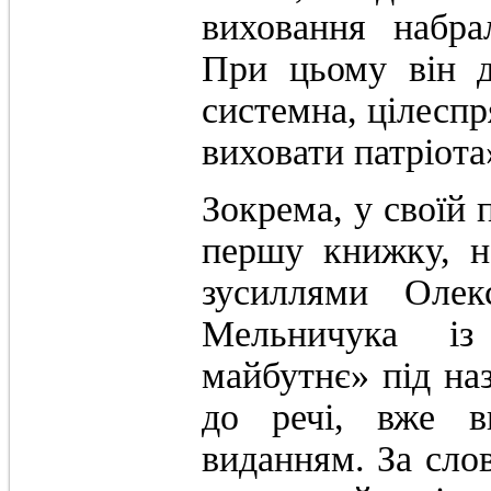
виховання набра
При цьому він д
системна, цілеспр
виховати патріота
Зокрема, у своїй 
першу книжку, н
зусиллями Олек
Мельничука і
майбутнє» під на
до речі, вже в
виданням. За сло