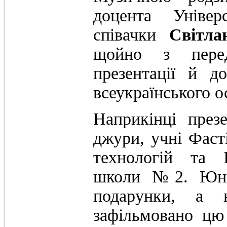
доцента Універ
співачки
Світл
щойно з пере
презентації й д
всеукраїнського о
Наприкінці през
джури, учні Фаст
технологій та І
школи №2. Юним
подарунки, а 
зафільмовано цю