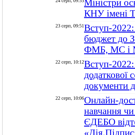
Міністри осв
24 серп, 09:53
КНУ імені 
Вступ-2022:
23 серп, 09:51
бюджет до З
ФМБ, МС і
Вступ-2022:
22 серп, 10:12
додаткової 
документи д
Онлайн-дост
22 серп, 10:06
навчання чи
ЄДЕБО відт
«Дія.Підпис