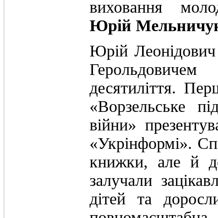
виховання моло
Юрій Мельничу
Юрій Леонідович
Герольдовичем
десятиліття. Пер
«Ворзельське пі
війни» презенту
«Укрінформі». Сп
книжки, але й д
залучали зацікав
дітей та доросл
повномасштабна