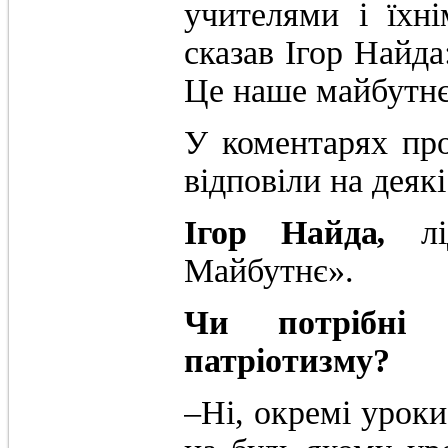
учителями і їхн
сказав Ігор Найда
Це наше майбутнє
У коментарях про
відповіли на деяк
Ігор Найда
,
л
Майбутнє».
Чи потрібні
патріотизму?
‒Ні, окремі уроки