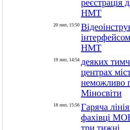
реєстрація д
НМТ
Відеоінстру
20 лип, 15:50
інтерфейсом
НМТ
деяких тимч
19 лип, 14:54
центрах міс
неможливо п
Міносвіти
Гаряча ліні
18 лип, 15:56
фахівці МОН
три тижні