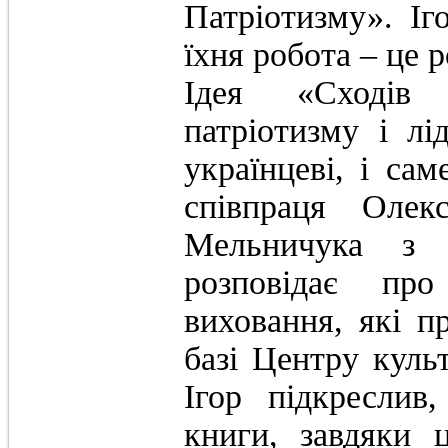
Патріотизму». І
їхня робота – це 
Ідея «Сходів
патріотизму і л
українцеві, і сам
співпраця Олек
Мельничука з 
розповідає про
виховання, які п
базі Центру куль
Ігор підкреслив
книги, завдяки 