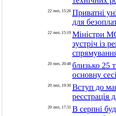
технічних р
Приватні ун
22 лип, 15:26
для безопла
Міністри М
22 лип, 15:19
зустріч із 
спрямуванн
близько 25 
20 лип, 20:48
основну се
Вступ до ма
20 лип, 19:30
реєстрація 
В серпні бу
20 лип, 17:31