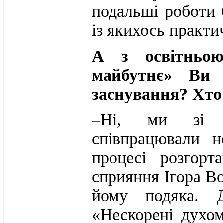
подальші роботи 
із якихось практи
А з освітньо
майбутнє» Ви 
заснування? Хто
‒Ні, ми зі 
співпрацювали н
процесі розгорт
сприяння Ігора В
йому подяка. 
«Нескорені духо