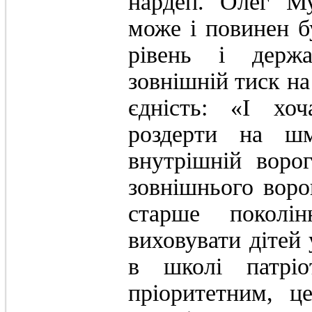
нардеп. Олег Му
може і повинен 
рівень і держ
зовнішній тиск н
єдність: «І хо
роздерти на шм
внутрішній воро
зовнішнього ворог
старше поколі
виховувати дітей 
в школі патріо
пріоритетним, ц