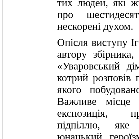
тих людей, які ж
про шестидесят
нескорені духом.
Опісля виступу І
автору збірника
«Уваровський д
котрий розповів 
якого побудован
Важливе місце 
експозиція, п
підпіллю, яке
юнацький героїз