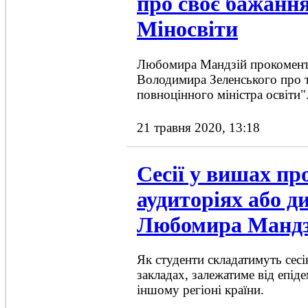
про своє бажанн
Міносвіти
Любомира Мандзій прокоменту
Володимира Зеленського про т
повноцінного міністра освіти"
21 травня 2020, 13:18
Сесії у вишах пр
аудиторіях або ди
Любомира Мандз
Як студенти складатимуть сес
закладах, залежатиме від епіде
іншому регіоні країни.