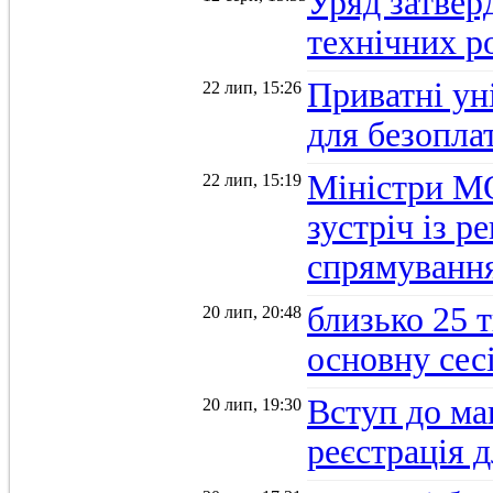
Уряд затверд
технічних р
Приватні ун
22 лип, 15:26
для безопла
Міністри М
22 лип, 15:19
зустріч із 
спрямуванн
близько 25 
20 лип, 20:48
основну се
Вступ до ма
20 лип, 19:30
реєстрація 