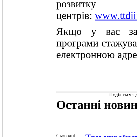
розвитк
центрів:
www.ttdii
Якщо у вас за
програми стажуван
електронною адр
Поділіться з
Останні
нови
Сьогодні,