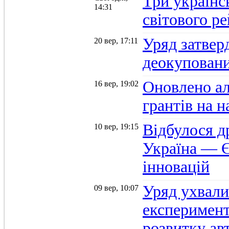
Три українс
14:31
світового р
Уряд затвер
20 вер, 17:11
деокуповани
Оновлено а
16 вер, 19:02
грантів на 
Відбулося д
10 вер, 19:15
Україна — Є
інновацій
Уряд ухвали
09 вер, 10:07
експеримент
розвитку ав