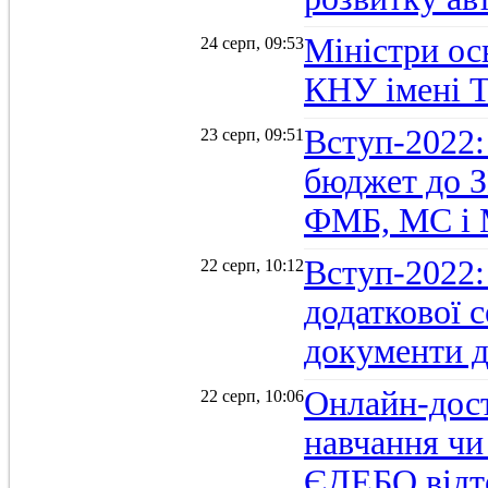
Міністри осв
24 серп, 09:53
КНУ імені 
Вступ-2022:
23 серп, 09:51
бюджет до З
ФМБ, МС і
Вступ-2022:
22 серп, 10:12
додаткової 
документи д
Онлайн-дост
22 серп, 10:06
навчання чи
ЄДЕБО відт