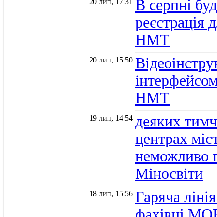
В серпні бу
20 лип, 17:31
реєстрація д
НМТ
Відеоінстру
20 лип, 15:50
інтерфейсом
НМТ
деяких тимч
19 лип, 14:54
центрах міс
неможливо п
Міносвіти
Гаряча ліні
18 лип, 15:56
фахівці МОН