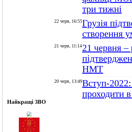
три тижні
Грузія підтв
22 черв, 16:55
створення 
21 червня –
21 черв, 11:14
підтвердженн
НМТ
Вступ-2022:
20 черв, 13:49
проходити в
Найкращі ЗВО