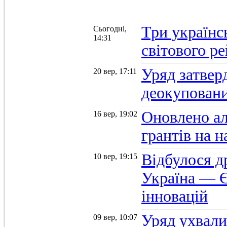
Три українс
Сьогодні,
14:31
світового р
Уряд затвер
20 вер, 17:11
деокуповани
Оновлено а
16 вер, 19:02
грантів на 
Відбулося д
10 вер, 19:15
Україна — Є
інновацій
Уряд ухвали
09 вер, 10:07