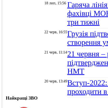
Гаряча ліні
18 лип, 15:56
фахівці МОН
три тижні
Грузія підтв
22 черв, 16:55
створення 
21 червня –
21 черв, 11:14
підтвердженн
НМТ
Вступ-2022:
20 черв, 13:49
проходити в
Найкращі ЗВО