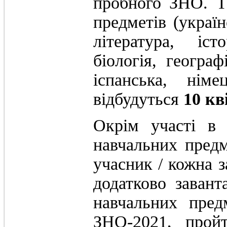
пробного ЗНО. Т
предметів (україн
література, іст
біологія, географ
іспанська, нім
відбудуться
10 кв
Окрім участі в
навчальних предм
учасник / кожна 
додатково завант
навчальних пред
ЗНО-2021, пройт