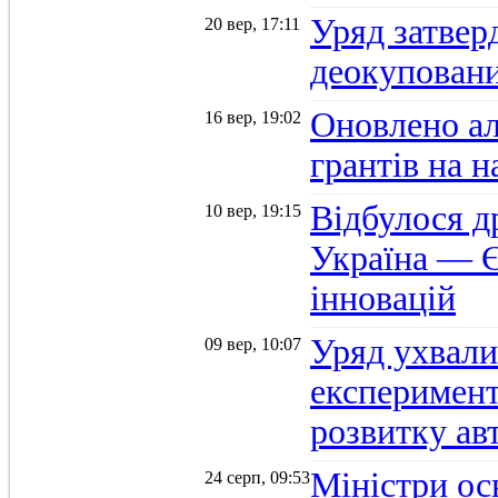
Уряд затвер
20 вер, 17:11
деокуповани
Оновлено а
16 вер, 19:02
грантів на 
Відбулося д
10 вер, 19:15
Україна — Є
інновацій
Уряд ухвали
09 вер, 10:07
експеримент
розвитку ав
Міністри осв
24 серп, 09:53