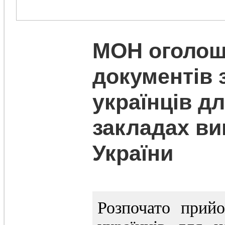
МОН оголош
документів 
українців д
закладах ви
України
Розпочато прий