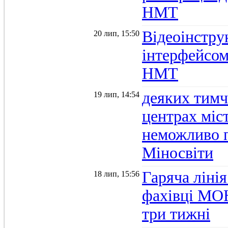
НМТ
Відеоінстру
20 лип, 15:50
інтерфейсом
НМТ
деяких тимч
19 лип, 14:54
центрах міс
неможливо п
Міносвіти
Гаряча ліні
18 лип, 15:56
фахівці МОН
три тижні