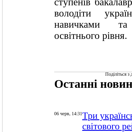
ступенів бакалав
володіти укра
навичками та
освітнього рівня.
Поділіться з
Останні
нови
Три українс
06 черв, 14:31
світового р