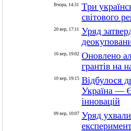
Три українс
Вчора, 14:31
світового р
Уряд затвер
20 вер, 17:11
деокуповани
Оновлено а
16 вер, 19:02
грантів на 
Відбулося д
10 вер, 19:15
Україна — Є
інновацій
Уряд ухвали
09 вер, 10:07
експеримент