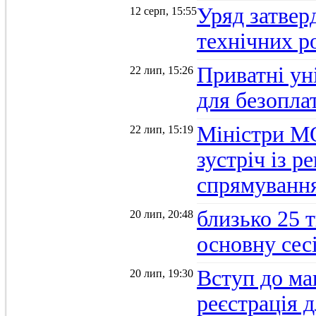
Уряд затверд
12 серп, 15:55
технічних р
Приватні ун
22 лип, 15:26
для безопла
Міністри М
22 лип, 15:19
зустріч із 
спрямуванн
близько 25 
20 лип, 20:48
основну се
Вступ до ма
20 лип, 19:30
реєстрація 