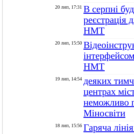
В серпні бу
20 лип, 17:31
реєстрація д
НМТ
Відеоінстру
20 лип, 15:50
інтерфейсом
НМТ
деяких тимч
19 лип, 14:54
центрах міс
неможливо п
Міносвіти
Гаряча ліні
18 лип, 15:56