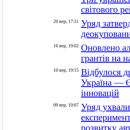
світового р
Уряд затвер
20 вер, 17:11
деокуповани
Оновлено а
16 вер, 19:02
грантів на 
Відбулося д
10 вер, 19:15
Україна — Є
інновацій
Уряд ухвали
09 вер, 10:07
експеримент
розвитку ав