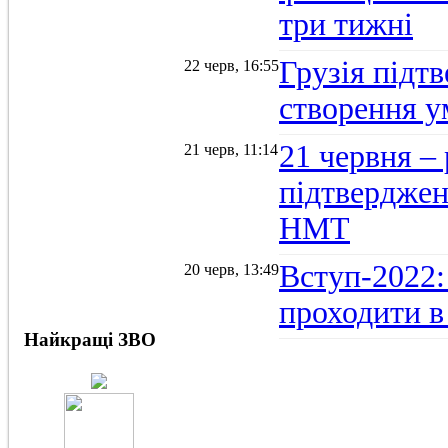
три тижні
Грузія підтв
22 черв, 16:55
створення 
21 червня –
21 черв, 11:14
підтвердженн
НМТ
Вступ-2022:
20 черв, 13:49
проходити в
Найкращі ЗВО