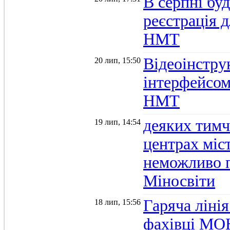
В серпні бу
реєстрація д
НМТ
Відеоінстру
20 лип, 15:50
інтерфейсом
НМТ
деяких тимч
19 лип, 14:54
центрах міс
неможливо п
Міносвіти
Гаряча ліні
18 лип, 15:56
фахівці МОН