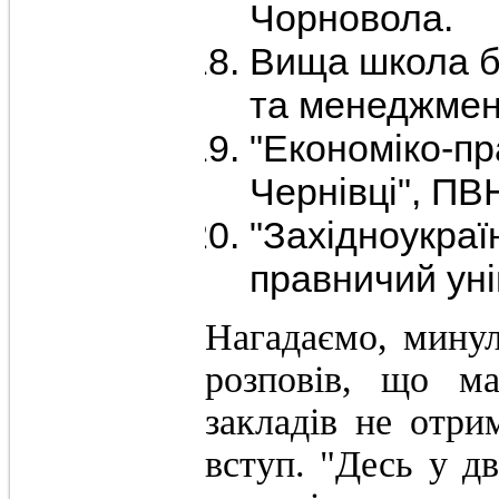
Чорновола.
Вища школа бі
та менеджмен
"Економіко-пр
Чернівці", ПВ
"Західноукраї
правничий уні
Нагадаємо, мину
розповів, що м
закладів не отрим
вступ. "Десь у д