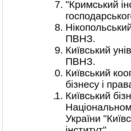
"Кримський ін
господарськог
Нікопольський
ПВНЗ.
Київський унів
ПВНЗ.
Київський коо
бізнесу і прав
Київський біз
Національному
Укра­їни "Київ
інститут".