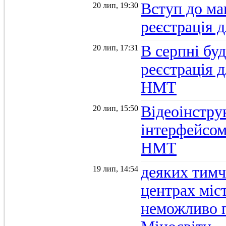
Вступ до ма
20 лип, 19:30
реєстрація 
В серпні бу
20 лип, 17:31
реєстрація д
НМТ
Відеоінстру
20 лип, 15:50
інтерфейсом
НМТ
деяких тимч
19 лип, 14:54
центрах міс
неможливо п