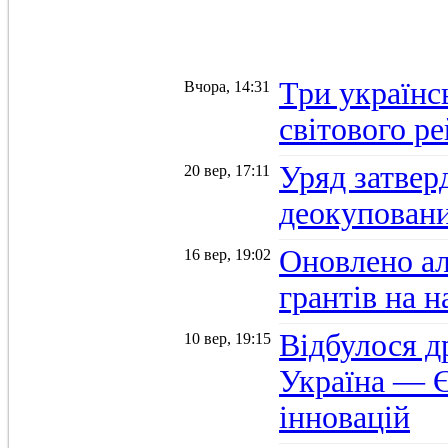
Три українс
Вчора, 14:31
світового р
Уряд затвер
20 вер, 17:11
деокуповани
Оновлено а
16 вер, 19:02
грантів на 
Відбулося д
10 вер, 19:15
Україна — Є
інновацій