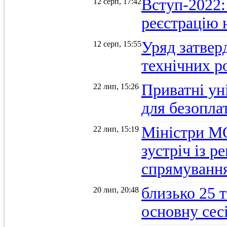
Вступ-2022: 
12 серп, 17:42
реєстрацію 
Уряд затверд
12 серп, 15:55
технічних р
Приватні ун
22 лип, 15:26
для безопла
Міністри М
22 лип, 15:19
зустріч із 
спрямуванн
близько 25 
20 лип, 20:48
основну се