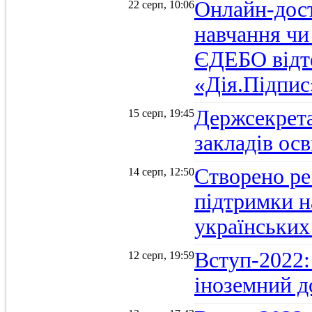
Онлайн-дост
22 серп, 10:06
навчання чи
ЄДЕБО відт
«Дія.Підпис
Держсекрет
15 серп, 19:45
закладів осв
Створено ре
14 серп, 12:50
підтримки н
українських
Вступ-2022: 
12 серп, 19:59
іноземний д