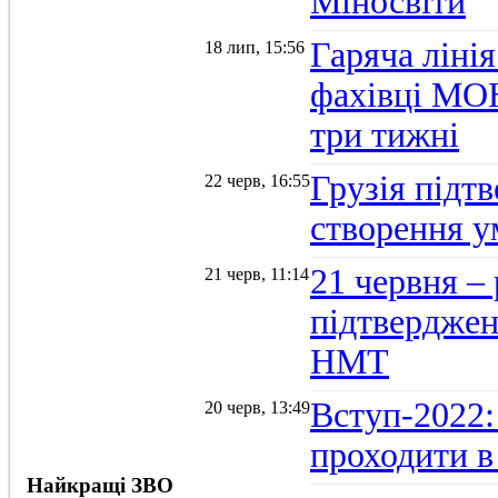
Міносвіти
Гаряча ліні
18 лип, 15:56
фахівці МОН
три тижні
Грузія підтв
22 черв, 16:55
створення 
21 червня –
21 черв, 11:14
підтвердженн
НМТ
Вступ-2022:
20 черв, 13:49
проходити в
Найкращі ЗВО