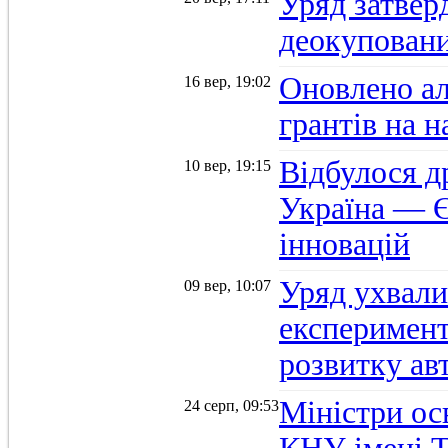
Уряд затвер
деокуповани
Оновлено а
16 вер, 19:02
грантів на 
Відбулося д
10 вер, 19:15
Україна — Є
інновацій
Уряд ухвали
09 вер, 10:07
експеримент
розвитку ав
Міністри осв
24 серп, 09:53