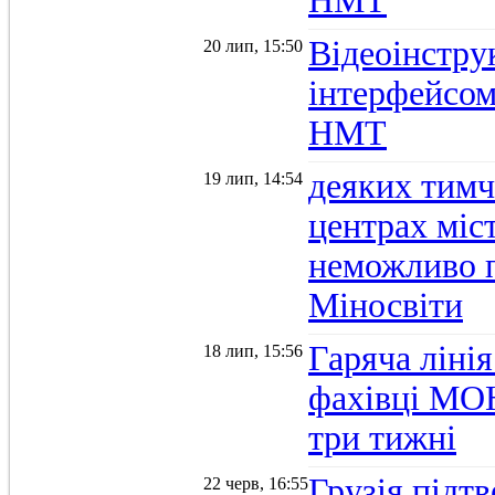
НМТ
Відеоінстру
20 лип, 15:50
інтерфейсом
НМТ
деяких тимч
19 лип, 14:54
центрах міс
неможливо п
Міносвіти
Гаряча ліні
18 лип, 15:56
фахівці МОН
три тижні
Грузія підтв
22 черв, 16:55