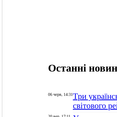
Останні
нови
Три українс
06 черв, 14:31
світового р
20 вер, 17:11