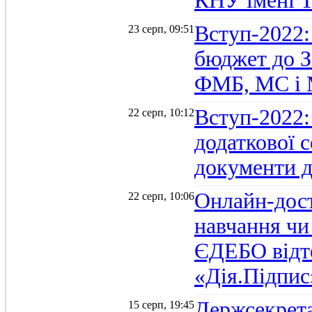
КНУ імені 
Вступ-2022:
23 серп, 09:51
бюджет до З
ФМБ, МС і
Вступ-2022:
22 серп, 10:12
додаткової 
документи д
Онлайн-дост
22 серп, 10:06
навчання чи
ЄДЕБО відт
«Дія.Підпис
Держсекрет
15 серп, 19:45