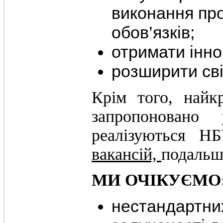
виконання пр
обов’язків;
отримати інно
розширити сві
Крім того, найк
запропоновано
реалізуються Н
вакансій,
подальш
МИ ОЧІКУЄМО
нестандартни