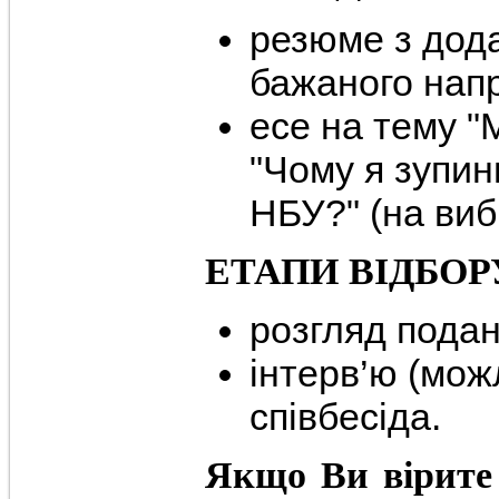
резюме з дод
бажаного нап
есе на тему "
"Чому я зупин
НБУ?" (на вибі
ЕТАПИ ВІДБОР
розгляд подан
інтерв’ю (мо
співбесіда.
Якщо Ви вірите 