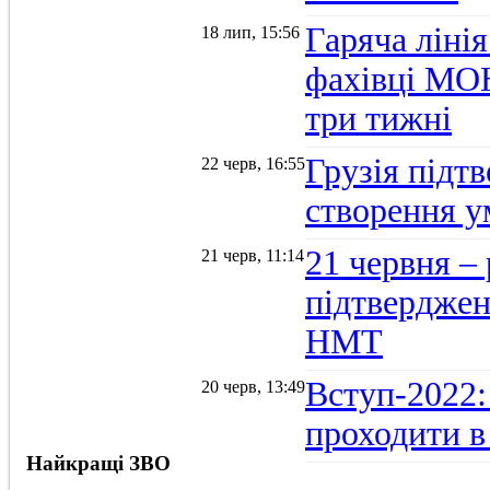
Гаряча ліні
18 лип, 15:56
фахівці МОН
три тижні
Грузія підтв
22 черв, 16:55
створення 
21 червня –
21 черв, 11:14
підтвердженн
НМТ
Вступ-2022:
20 черв, 13:49
проходити в
Найкращі ЗВО