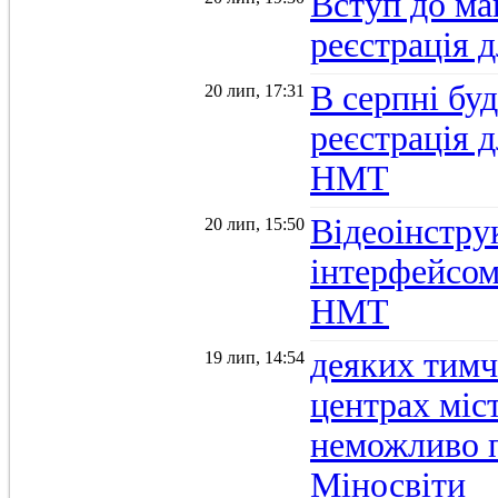
Вступ до ма
реєстрація 
В серпні бу
20 лип, 17:31
реєстрація д
НМТ
Відеоінстру
20 лип, 15:50
інтерфейсом
НМТ
деяких тимч
19 лип, 14:54
центрах міс
неможливо п
Міносвіти