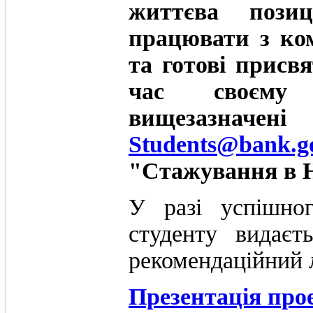
життєва пози
працювати з ко
та готові присв
час своєму 
вищезазначен
Students@bank.g
"Стажування в 
У разі успішно
студенту видаєт
рекомендаційний л
Презентація про