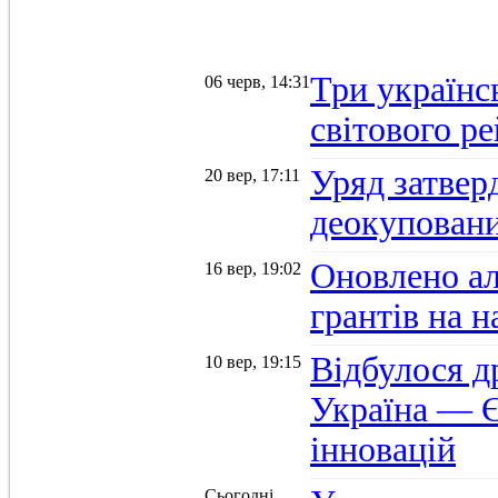
Три українс
06 черв, 14:31
світового р
Уряд затвер
20 вер, 17:11
деокуповани
Оновлено а
16 вер, 19:02
грантів на 
Відбулося д
10 вер, 19:15
Україна — Є
інновацій
Сьогодні,