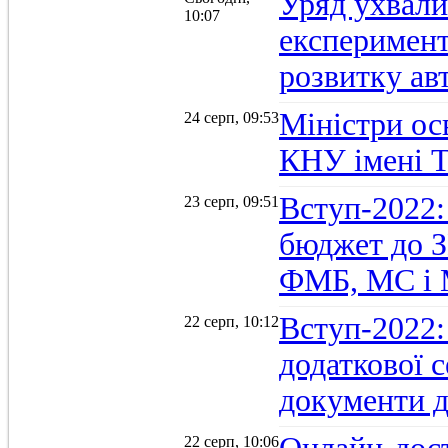
Уряд ухвали
10:07
експеримент
розвитку ав
Міністри осв
24 серп, 09:53
КНУ імені 
Вступ-2022:
23 серп, 09:51
бюджет до З
ФМБ, МС і
Вступ-2022:
22 серп, 10:12
додаткової 
документи д
22 серп, 10:06