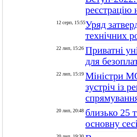
реєстрацію 
Уряд затверд
12 серп, 15:55
технічних р
Приватні ун
22 лип, 15:26
для безопла
Міністри М
22 лип, 15:19
зустріч із 
спрямуванн
близько 25 
20 лип, 20:48
основну се
20 лип, 19:30